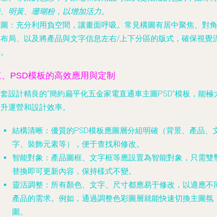
綠、明黃、珊瑚粉，以增加活力。
構圖
：充分利用負空間，讓畫面呼吸。常見構圖有居中聚焦、對
線布局、以及將產品與文字信息左右/上下分區的版式，確保視覺
暢。
三、PSD模板的高效應用與定制
套設計精良的“簡約扁平化五金家電直通車主圖PSD”模板，能極
提升運營和設計效率。
結構清晰
：優質的PSD模板應圖層分組明確（背景、產品、
字、裝飾元素等），便于查找和修改。
智能對象
：產品圖框、文字框等應設置為智能對象，只需雙
替換即可更新內容，保持樣式不變。
靈活調整
：所有顏色、文字、尺寸都應易于修改，以適應不
產品的需求。例如，通過調整色彩圖層就能快速切換主圖氛
圍。