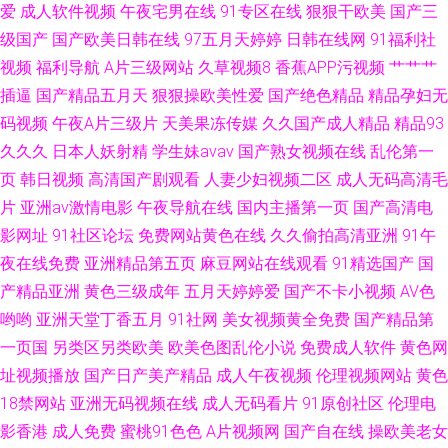
爱
成人软件视频
午夜宅男在线
91专区在线
狠狠干欧美
国产三
级国产
国产欧美日韩在线
97五月天婷婷
日韩在线网
91福利社
视频
福利导航
A片三级网站
久草视频8
香蕉APP污视频
艹艹艹
插逼
国产精品五月天
狠狠操欧美性爱
国产绝色精品
精品孕妇无
码视频
午夜A片三级片
天美果冻传媒
久久国产成人精品
精品93
久久久
日本人妖射精
学生妹avav
国产熟女视频在线
乱伦第一
页
韩日视频
高清国产剧观看
人妻少妇视频二区
成人无码高清毛
片
亚洲av激情电影
午夜导航在线
国内主播第一页
国产高清电
影网址
91社区论坛
免费网站黄色在线
久久偷拍高清亚洲
91午
夜在线免费
亚洲精品第五页
麻豆网站在线观看
91精选国产
国
产精品亚洲
黄色三级成年
五月天婷婷爱
国产不卡小视频
AV色
哟哟
亚洲天堂丁香五月
91社网
美女视频黄全免费
国产精品第
一页国
另类区另类欧美
欧美色图乱伦小说
免费成人软件
黄色网
址视频播放
国产日产美产精品
成人午夜视频
伦理视频网站
黄色
18禁网站
亚洲无码视频在线
成人无码看片
91原创社区
伦理电
影香港
成人免费
蜜桃91色色
A片视频网
国产自在线
操欧美老女