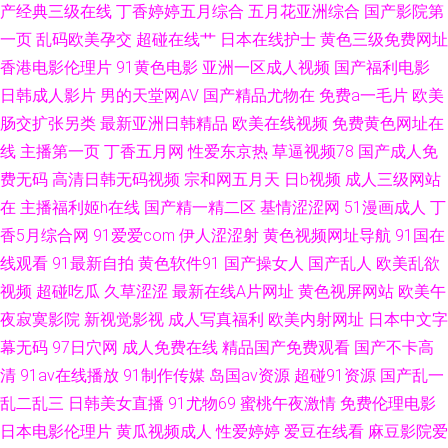
产经典三级在线
丁香婷婷五月综合
五月花亚洲综合
国产影院第
艹精品 91网站在线看 91黄色看片 91色美白乳 国产婷婷视频91页 91视频精
一页
乱码欧美孕交
超碰在线艹
日本在线护士
黄色三级免费网址
香港电影伦理片
91黄色电影
亚洲一区成人视频
国产福利电影
选 女人一级乱码 91人妻人精人人操 男人天堂视频网 国产精品乱码一区在线
日韩成人影片
男的天堂网AV
国产精品尤物在
免费a一毛片
欧美
肠交扩张另类
最新亚洲日韩精品
欧美在线视频
免费黄色网址在
久久嫩草精品 亚洲国产黄 加勒比亚洲无码第一页 91免费性爱网 黑丝网站 国
线
主播第一页
丁香五月网
性爱东京热
草逼视频78
国产成人免
费无码
高清日韩无码视频
宗和网五月天
日b视频
成人三级网站
精自拍小草莓 欧美150p 亚洲首页福利一区二区 黄色性情网站 亚州综合幕 偷
在
主播福利姬h在线
国产精一精二区
基情涩涩网
51漫画成人
丁
香5月综合网
91爱爱com
伊人涩涩射
黄色视频网址导航
91国在
拍欧美爱爱西区视频 99福利影视导航 成人精品av 日本a啊v在下观看 91爆艹
线观看
91最新自拍
黄色软件91
国产操女人
国产乱人
欧美乱欲
丝袜人妻无码网址 欧美人兽网站 国产在线9199 91超碰综合 密挑伊人AV 91
视频
超碰吃瓜
久草涩涩
最新在线A片网址
黄色视屏网站
欧美午
夜寂寞影院
新视觉影视
成人写真福利
欧美内射网址
日本中文字
视频网在线 色婷婷日韩高清 AV韩片 深爱婷婷网 变态国产香蕉伊人网 91乏力
幕无码
97日穴网
成人免费在线
精品国产免费观看
国产不卡高
清
91av在线播放
91制作传媒
岛国av资源
超碰91资源
国产乱一
操妹子 人妖乱轮谢精 超碰91处 在线91网止 九久综艺香蕉 91国产乱子伦
乱二乱三
日韩美女直播
91尤物69
蜜桃午夜激情
免费伦理电影
日本电影伦理片
黄瓜视频成人
性爱婷婷
爱豆在线看
麻豆影院爱