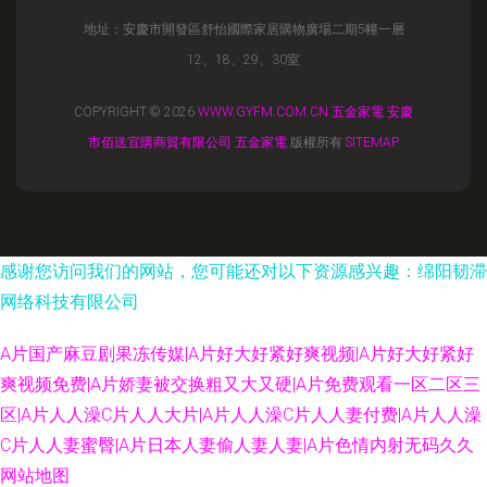
地址：安慶市開發區舒怡國際家居購物廣場二期5幢一層
12、18、29、30室
COPYRIGHT © 2026
WWW.GYFM.COM.CN
五金家電
安慶
市佰送宜購商貿有限公司
五金家電
版權所有
SITEMAP
感谢您访问我们的网站，您可能还对以下资源感兴趣：绵阳韧滞
网络科技有限公司
A片国产麻豆剧果冻传媒|A片好大好紧好爽视频|A片好大好紧好
爽视频免费|A片娇妻被交换粗又大又硬|A片免费观看一区二区三
区|A片人人澡C片人人大片|A片人人澡C片人人妻付费|A片人人澡
C片人人妻蜜臀|A片日本人妻偷人妻人妻|A片色情内射无码久久
网站地图