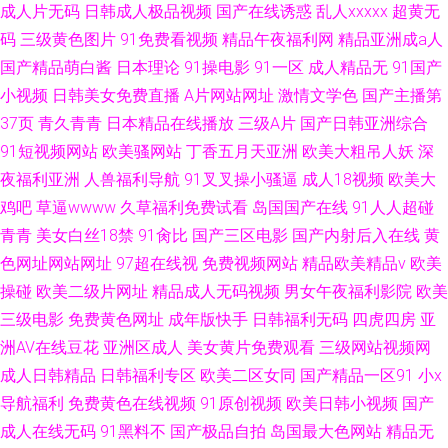
成人片无码
日韩成人极品视频
国产在线诱惑
乱人xxxxx
超黄无
码
三级黄色图片
91免费看视频
精品午夜福利网
精品亚洲成a人
国产精品萌白酱
日本理论
91操电影
91一区
成人精品无
91国产
小视频
日韩美女免费直播
A片网站网址
激情文学色
国产主播第
37页
青久青青
日本精品在线播放
三级A片
国产日韩亚洲综合
91短视频网站
欧美骚网站
丁香五月天亚洲
欧美大粗吊人妖
深
夜福利亚洲
人兽福利导航
91叉叉操小骚逼
成人18视频
欧美大
鸡吧
草逼wwww
久草福利免费试看
岛国国产在线
91人人超碰
青青
美女白丝18禁
91肏比
国产三区电影
国产内射后入在线
黄
色网址网站网址
97超在线视
免费视频网站
精品欧美精品v
欧美
操碰
欧美二级片网址
精品成人无码视频
男女午夜福利影院
欧美
三级电影
免费黄色网址
成年版快手
日韩福利无码
四虎四房
亚
洲AV在线豆花
亚洲区成人
美女黄片免费观看
三级网站视频网
成人日韩精品
日韩福利专区
欧美二区女同
国产精品一区91
小x
导航福利
免费黄色在线视频
91原创视频
欧美日韩小视频
国产
成人在线无码
91黑料不
国产极品自拍
岛国最大色网站
精品无