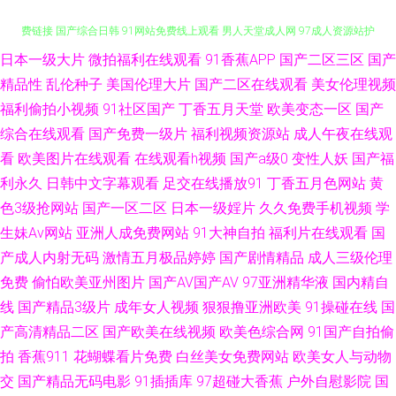
日本一级大片
微拍福利在线观看
91香蕉APP
国产二区三区
国产
欧美日韩sss 91欧美色色 少妇精品一区二区三区 91视频在线手机播放 91免
精品性
乱伦种子
美国伦理大片
国产二区在线观看
美女伦理视频
福利偷拍小视频
91社区国产
丁香五月天堂
欧美变态一区
国产
费链接 国产综合日韩 91网站免费线上观看 男人天堂成人网 97成人资源站护
综合在线观看
国产免费一级片
福利视频资源站
成人午夜在线观
士 久久福利国产 人人插人人插AV 91后入美女蜜桃 欧美a在线 91中日视频 先
看
欧美图片在线观看
在线观看h视频
国产a级0
变性人妖
国产福
利永久
日韩中文字幕观看
足交在线播放91
丁香五月色网站
黄
锋影音自拍 Www国产91视频 日本女黄免费 91日日夜 国产精品久久自啪 五
色3级抢网站
国产一区二区
日本一级婬片
久久免费手机视频
学
生妹Av网站
亚洲人成免费网站
91大神自拍
福利片在线观看
国
月丁香蕉 91素人在线精品国产 九色自拍网 亚洲色图欧美色图天美 俺去也导
产成人内射无码
激情五月极品婷婷
国产剧情精品
成人三级伦理
免费
偷怕欧美亚州图片
国产AV国产AV
97亚洲精华液
国内精自
航 久草五区 一级大片久 肏屄A∨ 三级成人网址 91深插 国内一久久 色久悠悠
线
国产精品3级片
成年女人视频
狠狠撸亚洲欧美
91操碰在线
国
亚洲 91极品尤物黑丝观看 国产亚洲天堂成人 亚洲av高清在线观看 阿V免费
产高清精品二区
国产欧美在线视频
欧美色综合网
91国产自拍偷
拍
香蕉911
花蝴蝶看片免费
白丝美女免费网站
欧美女人与动物
91超碰在线视频 第一福利区导航 91小视频大全在线观看 久久精品视频99
交
国产精品无码电影
91插插库
97超碰大香蕉
户外自慰影院
国