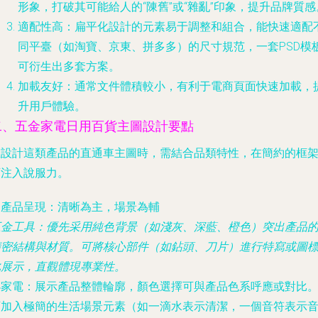
形象，打破其可能給人的“陳舊”或“雜亂”印象，提升品牌質感
適配性高
：扁平化設計的元素易于調整和組合，能快速適配
同平臺（如淘寶、京東、拼多多）的尺寸規范，一套PSD模
可衍生出多套方案。
加載友好
：通常文件體積較小，有利于電商頁面快速加載，
升用戶體驗。
二、五金家電日用百貨主圖設計要點
在設計這類產品的直通車主圖時，需結合品類特性，在簡約的框
下注入說服力。
. 產品呈現：清晰為主，場景為輔
五金工具
：優先采用純色背景（如淺灰、深藍、橙色）突出產品
精密結構與材質。可將核心部件（如鉆頭、刀片）進行特寫或圖
化展示，直觀體現專業性。
小家電
：展示產品整體輪廓，顏色選擇可與產品色系呼應或對比
可加入極簡的生活場景元素（如一滴水表示清潔，一個音符表示