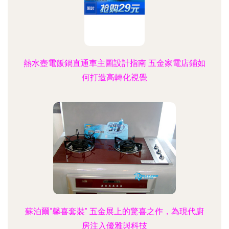
熱水壺電飯鍋直通車主圖設計指南 五金家電店鋪如
何打造高轉化視覺
蘇泊爾“馨喜套裝” 五金展上的驚喜之作，為現代廚
房注入優雅與科技