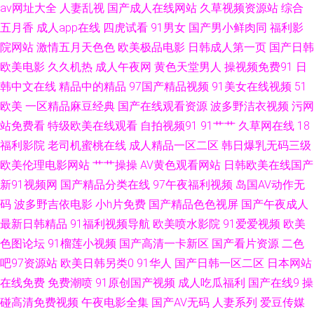
av网址大全
人妻乱视
国产成人在线网站
久草视频资源站
综合
久香网站 1024自拍网 超碰91成人 色拍拍最新网址 91无毛 老湿机69副利区
五月香
成人app在线
四虎试看
91男女
国产男小鲜肉同
福利影
院网站
激情五月天色色
欧美极品电影
日韩成人第一页
国产日韩
91Z网站 国产精品色婷婷 91系列在线观看免费 色天堂亚洲久久 91视频国产
欧美电影
久久机热
成人午夜网
黄色天堂男人
操视频免费91
日
韩中文在线
精品中的精品
97国产精品视频
91美女在线视频
51
熟女 九1看片 亚洲偷牌自拍 国产精品久久色 午夜青青草在线 91性人人 91视
欧美
一区精品麻豆经典
国产在线观看资源
波多野洁衣视频
污网
站免费看
特级欧美在线观看
自拍视频91
91艹艹
久草网在线
18
频网 国精久久 香蕉在线观看视频 97在线观看免费视屏 日本加勒比A网 91看
福利影院
老司机蜜桃在线
成人精品一区二区
韩日爆乳无码三级
片网页 伦理影院 91成社区 国产永久线路 亚洲私人网熟女91 AV天堂五月天
欧美伦理电影网站
艹艹操操
AV黄色观看网站
日韩欧美在线国产
新91视频网
国产精品分类在线
97午夜福利视频
岛国AV动作无
你懂的 日本久久视 91精品熟妇视频 国产真实乱婬95视频 51极品视频 国产
码
波多野吉依电影
小h片免费
国产精品色色视屏
国产午夜成人
最新日韩精品
91福利视频导航
欧美喷水影院
91爱爱视频
欧美
黄a三级大片 午夜福利资源 www91网址 日干射操逼 91婷婷和 久久人妻久久
色图论坛
91榴莲小视频
国产高清一卡新区
国产看片资源
二色
吧97资源站
欧美日韩另类0
91华人
国产日韩一区二区
日本网站
中文字幕久荜 福利午夜 色四虎酒店 亚洲先锋电影 超碰免费人妻97 日韩少妇
在线免费
免费潮喷
91原创国产视频
成人吃瓜福利
国产在线9
操
一区二区三区 91在线大神观看传媒 欧美日韩激情婷婷 91国在线等 国产区熟
碰高清免费视频
午夜电影全集
国产AV无码
人妻系列
爱豆传媒