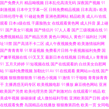
国产免费大片
精品呦视频
日本乱伦高清无码
深夜国产视频
91
刺激视频
日本中文字幕一区
日韩免费精品视频
日本高清v
欧美
日韩伦理午夜
91碰超免费
亚洲色图网站
精品欧美
成人AV在线
观看
日本a级在线
干露脸熟女
在线观看黄色网
成人抖音
爰上碰
91
国产美女91视频
国产情侣片
97人人看
国产三级视频在线
91
免费视频精品
国产精品另类
黄色AV网站人
黄色91福利社
污网
址18禁
国产高清不卡二区
成人午夜视频免费
欧美激情福利网
国产青青青草
91草逼视频
免费看片日韩
午夜视频福利免费
国
产嫩草视频在线
69叉叉叉
最新日本在线视频
日韩成人a
青青操
91
五月天婷婷
91短视频在线
国产在线观看的
白丝美女自慰网
站
91福利免费视频
加勒比91AV
91在线观看
黄网站av在线
国产
视频
狠狠擼狠狠擼
91桃色小视频
91激情
91干啪啪
青青操青青
干
主播诱惑无码专区
欧美视频电影
91播放
麻豆桃色网站
亚洲
欧美国产另类
欧美伦理另类
国产刺激对白
在线观看91精品
欧
美成年视频
操碰操揉
成人微拍福利导航
亚洲欧美国产日韩
成年
在线观看免费
岛国精品在线播放
狠狠撸第四色
欧美一页
女同电