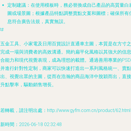
定制建議
：在使用模板時，務必替換成自己產品的高質量白
圖或場景圖；根據產品特點調整賣點文案和圖標；確保所有
息符合廣告法規，真實無誤。
##
為五金工具、小家電及日用百貨設計直通車主圖，本質是在方寸
間完成一場與消費者的高效溝通。簡約扁平化風格以其強大的信
整合能力和現代視覺表現，成為理想的載體。通過善用專業的PSD
板并進行針對性定制，商家可以快速打造出一系列風格統一、賣
突出、視覺出眾的主圖，從而在浩瀚的商品海洋中脫穎而出，直
提升點擊率，驅動銷售增長。
若轉載，請注明出處：http://www.gyfm.com.cn/product/62.html
新時間：2026-06-18 02:32:48