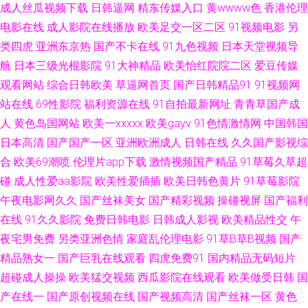
成人丝瓜视频下载
日韩逼网
精东传媒入口
黄wwww色
香港伦理
在线观看 国产精品久久情趣酒店 日韩新片www44w 91福利资源在线 天堂ab
电影在线
成人影院在线播放
欧美足交一区二区
91视频电影
另
类四虎
亚洲东京热
国产不卡在线
91九色视频
日本天堂视频导
精 91探花系列在线 极品色视频导航 午夜剧场体验一分钟 AV天堂香蕉AV 欧
航
日本三级光棍影院
91大神精品
欧美怡红院院二区
爱豆传媒
观看网站
综合日韩欧美
草逼网首页
国产日韩精品91
91视频网
美成人黄色网址 69视频 大香蕉八区 欧亚A片 91色情直播 国人第一福利品牌
站在线
69性影院
福利资源在线
91自拍最新网址
青青草国产成
亚色91 91专区 老湿机九九 91麻豆精品国产 欧美色图77 91宅女天堂 久久九
人
黄色岛国网站
欧美一xxxxx
欧美gayv
91色情激情网
中国韩国
日本高清
国产国产一区
亚洲欧洲成人
日韩在线
久久国产影视综
九网站 亚洲五区无码 福利AV导航在线 日韩无码地址一地址二 91秀秀秀视频
合
欧美69潮喷
伦理片app下载
激情视频国产精品
91草莓久草超
碰
成人性爱aa影院
欧美性爱插插
欧美日韩色黄片
91草莓影院
久久精品九欧美 亚洲日韩欧美变态 av在线资源电影 男女押窉黄色影视 最新
午夜电影网久久
国产丝袜美女
国产精彩视频
操碰视屏
国产福利
在线
91久久影院
免费日韩电影
日韩成人影视
欧美精品性交
午
AV四虎 午夜福利姬剧院 尤物亚洲不卡亚洲精品 福利av导航亚洲 亚洲97影院
夜宅男免费
另类亚洲色情
家庭乱伦理电影
91草B草B视频
国产
精品熟女一
国产巨乳在线观看
四虎免费91
国内精品无码短片
91制作 久久伊人蜜桃 91高跟玉足 东京热导航大乱 人妖操妇幼 91网站入口
超碰成人操操
欧美猛交视频
西瓜影院在线观看
欧美做受日韩
国
桃色 久久0区 91n在线网页免费 成人午夜无码 天美视频mv免费 91唐伯虎 久
产在线一
国产原创视频在线
国产视频高清
国产丝袜一区
黄色