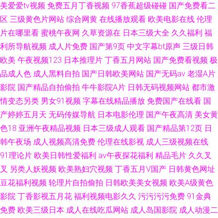
美爱爱tv视频
免费五月丁香视频
97香蕉超级碰碰
国产免费看二
区
三级黄色片网站
综合网黄
在线播放观看
欧美电影在线
伦理
片在哪里看
蜜桃午夜网
久草资源在
日本三级大全
久久福利
福
利所导航视频
成人片免费
国产第9页
中文字幕bt原声
三级日韩
欧美
午夜视频123
日本推理片
丁香五月网站
国产免费看视频
极
品成人色
成人黑料自拍
国产日韩欧美网站
国产无码av
老湿A片
影院
国产精品自拍偷拍
牛牛影院A片
日韩无码视频网站
都市激
情变态另类
男女91视频
字幕在线精品播放
免费国产在线看
国
产婷婷五月天
无码传媒导航
日本电影伦理
国产午夜高清
美女黄
色18
亚洲午夜精品视频
日本三级成人观看
国产精品第12页
日
韩午夜场
成人视频高清免费
伦理在线影视
成人三级视频在线
91理论片
欧美日韩性爱福利
av午夜探花福利
精品毛片
久久叉
叉
另类人妖视频
欧美熟妇穴视频
丁香五月V国产
日韩黄色网址
豆花福利视频
轮理片自拍偷拍
日韩欧美美女视频
欧美A级黄色
影院
丁香影视五月花
福利视频电影久久
污污污污免费
91金典
免费
欧美三级日本
成人在线吃瓜网站
成人岛国影院
成人动漫二