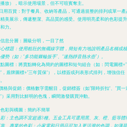
樂播放），暗示使用場景，但不可喧賓奪主。
日用百貨
：對于餐具、收納等產品，可通過規整的排列或單一產
的精美展示，傳遞整潔、高品質的感受。使用明亮柔和的色彩提
親和力。
. 信息分層：層級分明，一目了然
核心標題
：使用粗壯的無襯線字體，簡短有力地說明產品名稱或
優勢（如：“多功能棘輪扳手”、“速熱靜音熱水壺”）。
賣點圖標
：將賣點轉化為簡約的圖標和短句組合（如：閃電圖標+“
”，盾牌圖標+“三年質保”），以標簽或列表形式排列，增強信任
感。
價格與促銷
：價格數字需醒目，促銷標簽（如“限時折扣”、“買一
一”）采用對比鮮明的色塊，瞬間激發購買沖動。
. 色彩與構圖：簡約不簡單
色彩
：主色調不宜超過3種。五金工具可選用黑、灰、橙、藍等體
可靠、專業的色彩；小家電和日用品可加入更活潑的色調，如薄