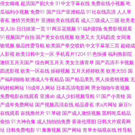
倩女幽魂
超清国产剧大全
91中文字幕在线
免费在线小视频
吃
女丝袜 无码人妻1206 成人性视频网站 手机福利刺激伦理片 97操电影院 日
瓜福利小视频
免费91
国产日产亚洲精品
91社在线高清
人人草
香蕉
激情另类图片
亚洲欧美在线观看
成人三级成人三级
欧美老
韩欧美国产精码蜜 91视频国产精品观看 久久爱九九 尤物无码免费观看 超碰
女人bb
日日操第一页
91网豆花视频
91福利剧场
免费影视观看
91视频国产自拍
国产美女在线视频
欧美又大
无码四虎
女同激
人人人91 午夜男女 超碰在线免费91 日韩视频123 91视频精选 久热服务AV
吻视频
极品性爱导航
欧美国产拳交喷奶
中文字幕第三页
超碰成
人影视
欧美日韩中文一区
手机看片1204
91色快播
福利撸影院
91av操操操 丁香婷婷综合激情 色五月婷婷亚洲天堂 91在线视频福利观看 先
激情五月天国产
综合网五月天
美女主播青草
国产高清不卡视频
锋影音女同蕾絲 操你妹逼片网站 青草娱乐网 91视频国产 毛片操逼91福利
四虎影视
欧美一区在线
操碰视频
五月天婷婷欧美
欧美大BB
国
产福利啪啪
欧洲成人午夜精品
国产精品美乳
男人操蜜桃视频
无
91福利官 国产久久麻豆精品免费 香蕉视频黄在线观看 九九在线热播新地址
码射精网站
18成年人网站
日本高清电影网
男女啪啪午夜视频
免费电影在线观看
亚洲ab
成人少妇视频导航
91国产小青蛙
国
91福利导航网 九九热无码 91福利国产视频 国产精品资源 午夜国产95 99在
产成年免费网站
国产视频高清在线
精品香蕉
求a片网址
麻豆tv
在线观看
在线撸丝片
91草碰
国产成人激情视频
黑料吃瓜精品
线老司机福利 日本成人在线观看一区 av激情网站 日韩欧美国产精码蜜 91玉
偷拍
91大神合集
成人拍拍拍免费
香港伦理剧
日韩大片观看网
址
日韩免费电影
91羞羞视频
国产网站
青草全福视在线
性导航
足在线看 欧美日韩久久精品爱爱 91女玍 欧美在线AB视频 91免费版网站在