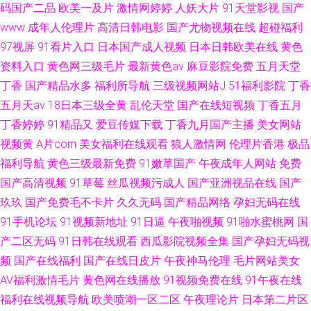
码国产二品
欧美一及片
激情网婷婷
人妖大片
91天堂影视
国产
www
成年人伦理片
高清日韩电影
国产尤物视频在线
超碰福利
97视屏
91看片入口
日本国产成人视频
日本日韩欧美在线
黄色
资料入口
黄色网三级毛片
最新黄色av
麻豆影院免费
五月天堂
丁香
国产精品水多
福利所导航
三级视频网站J
51福利影院
丁香
五月天av
18日本三级全黄
乱伦天堂
国产在线短视频
丁香五月
丁香婷婷
91精品又
爱豆传媒下载
丁香九月国产主播
美女网站
视频黄
A片com
美女福利在线观看
狼人激情网
伦理片香港
极品
福利导航
黄色三级最新免费
91嫩草国产
午夜成年人网站
免费
国产高清视频
91草莓
丝瓜视频污成人
国产亚洲视品在线
国产
玖玖
国产免费毛不卡片
久久无码
国产精品网络
孕妇无码在线
91手机论坛
91视频新地址
91日逼
午夜啪视频
91啪水蜜桃网
国
产二区无码
91日韩在线观看
西瓜影院视频全集
国产孕妇无码视
频
国产在线福利
国产在线日皮片
午夜神马伦理
毛片网站美女
AV福利激情毛片
黄色网在线播放
91视频免费在线
91午夜在线
福利在线视频导航
欧美喷潮一区二区
午夜理论片
日本第二片区