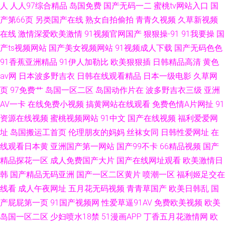
人
人人97综合精品
岛国免费
国产无码一二
蜜桃tv网站入口
国
产第66页
另类国产在线
熟女自拍偷拍
青青久视频
久草新视频
在线
激情深爱欧美激情
91视频官网国产
狠狠操-91
91我要操
国
产ts视频网站
国产美女视频网站
91视频成人下载
国产无码色色
91香蕉亚洲精品
91伊人加勒比
欧美狠狠插
日韩精品高清
黄色
av网
日本波多野吉衣
日韩在线观看精品
日本一级电影
久草网
页
97免费艹
岛国一区二区
岛国动作片在
波多野吉衣三级
亚洲
AV一卡
在线免费小视频
搞黄网站在线观看
免费色情A片网扯
91
资源在线视频
蜜桃视频网站
91中文
国产在线视频
福利爱爱网
址
岛国搬运工首页
伦理朋友的妈妈
丝袜女同
日韩性爱网址
在
线观看日本黄
亚洲国产第一网站
国产99不卡
66精品视频
国产
精品探花一区
成人免费国产大片
国产在线网址观看
欧美激情日
韩
国产精品无码亚洲
国产一区二区黄片
喷潮一区
福利姬足交在
线看
成人午夜网址
五月花无码视频
青青草国产
欧美日韩乱
国
产屁屁第一页
91国产视频网
性爱草逼91AV
免费欧美视频
欧美
岛国一区二区
少妇喷水18禁
51漫画APP
丁香五月花激情网
欧