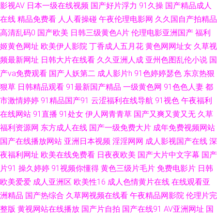
影视AV
日本一级在线视频
国产好片浮力
91久操
国产精品成人
线观看 久热99热热 91视屏国产在线 欧美图片国产视屏 91殴美 久热免费在
在线
精品免费看
人人看操碰
午夜伦理电影网
久久国自产拍精品
高清乱码0
国产欧美
日韩三级黄色A片
伦理电影亚洲国产
福利
线 91传媒在线观收看 国产群pAV视频 在线伊人9 国产AV资源站 午夜神马福
姬黄色网址
欧美伊人影院
丁香成人五月花
黄色网网址女
久草视
频最新网址
日韩大片在线看
久久亚洲人成
亚州色图乱伦小说
国
利社 国产欧美成人精品综合 91www看黄色软件 国产欧美综合系列在线 影音
产va免费观看
国产人妖第二
成人影片h
91色婷婷瑟色
东京热狠
狠草
日韩精品观看
91最新国产精品
一级黄色网
91色色人妻
都
先锋色色网 91次源 91情趣电影 欧美人SSS在线 91社国产剧情 日韩色情妈妈
市激情婷婷
91精品国产91
云涩福利在线导航
91视色
午夜福利
超碰潮人人操 熟女91九色 www我色色 色色美女天堂網站 成人网在线 天美
在线网站
91直播
91处女
伊人网青青草
国产又爽又黄又无
久草
福利资源网
东方成人在线
国产一级免费大片
成年免费视频网站
mv限免在线 成人网在线 四虎性交影院 国产区精品学生妹 中文欧美日韩在线
国产在线播放网站
亚洲日本视频
淫淫网网
成人影视国产在线
深
夜福利网址
欧美在线免费看
日夜夜欧美
国产大片中文字幕
国产
精品国产乱 91传媒网站视频 九1免费网页观看 91se国产视频 国产精品夜夜
片91
操久婷婷
91视频你懂得
黄色三级片毛片
免费电影片
日韩
欧美爱爱
成人亚洲区
欧美性16
成人色情黄片在线
在线观看亚
嗨 亚洲午夜久久 久草国内 91巨炮永久 久久福利一二区 91九色蝌蚪中文 久
洲精品
国产热综合
久草网视频在线看
午夜精品网影院
伦理片完
整版
黄视网站在线播放
国产片自拍
国产在线91
AV亚洲网址
国
久艹伊人 91花探 九九综合 91成人处女 国内操B视频 51自拍视频网 国产久