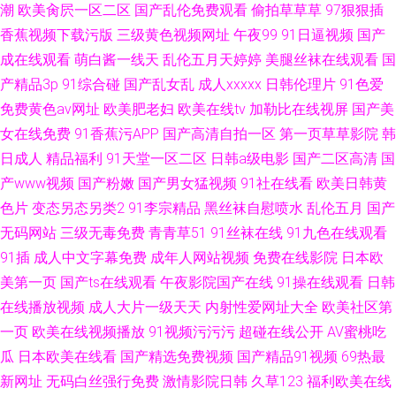
潮
欧美肏屄一区二区
国产乱伦免费观看
偷拍草草草
97狠狠插
香蕉视频下载污版
三级黄色视频网址
午夜99
91日逼视频
国产
成在线观看
萌白酱一线天
乱伦五月天婷婷
美腿丝袜在线观看
国
产精品3p
91综合碰
国产乱女乱
成人xxxxx
日韩伦理片
91色爱
免费黄色av网址
欧美肥老妇
欧美在线tv
加勒比在线视屏
国产美
女在线免费
91香蕉污APP
国产高清自拍一区
第一页草草影院
韩
日成人
精品福利
91天堂一区二区
日韩a级电影
国产二区高清
国
产www视频
国产粉嫩
国产男女猛视频
91社在线看
欧美日韩黄
色片
变态另态另类2
91李宗精品
黑丝袜自慰喷水
乱伦五月
国产
无码网站
三级无毒免费
青青草51
91丝袜在线
91九色在线观看
91插
成人中文字幕免费
成年人网站视频
免费在线影院
日本欧
美第一页
国产ts在线观看
午夜影院国产在线
91操在线观看
日韩
在线播放视频
成人大片一级天天
内射性爱网址大全
欧美社区第
一页
欧美在线视频播放
91视频污污污
超碰在线公开
AV蜜桃吃
瓜
日本欧美在线看
国产精选免费视频
国产精品91视频
69热最
新网址
无码白丝强行免费
激情影院日韩
久草123
福利欧美在线