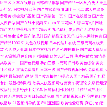
区三区
久草在线最新
日韩精品推荐
国产精品一区自拍
男人天堂
a片123
另类视频欧美
国产在线直播
亚洲卡一卡二
成人在线免
费看黄
操操无码视频
国产高清第一页
91国产在线播放
国产女
人夜夜做
国产在线小视频
91com
91豆花成人
哪里有A片网址
精产国品
香蕉视频国产精品
91九色福利
成人国产无线视
欧美
日韩性生活片
国产伦理剧
国产精品无套无码
成年人网站免费
国
产精品1000
91九色在线视频
日本伦理片在线
三级无码在线天
堂
久久成人亚洲
日本中文视频在线
伦理剧推荐
国产成人精品日
本
97甜桃品种介绍
91插插插
欧美SE第二页
毛片内射女
激情另
类欧美一二
国产色视频
孕妇三级av无码
日韩欧美色综合
美女
社区成人
在线免费看片
日本一级
国产传媒视频网站
免费观看污
网站
最新激情h网站
国产喷浆抽搐
宅男久久国产精品
国产乱肥
老妇
最新福利影院
欧美人妖视频网站
窝窝午夜理论
久草视频深
夜福利
波多野步中文字幕
日韩福利网址导航
91精品国产社区
超碰无码在线
欧美日韩高清免费
国产激情视频三区
宅男福利在
线播放
91视频污导航
国产啪亚洲国
欧美性爱密臀
疯狂少妇喷