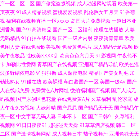
产一区二区二区
国产偷窥盗摄视频
成人动漫网站观看
欧美第一
91AV福利在线 俺也去毛片 久久玖玖 影音先锋AⅤ偷拍电影 不卡AV电影网站
页夜夜
91成人精品视频
蜜桃爱爱视频
乱伦熟女五月天
91香蕉
视
福利在线视频直播
一区xxxxx
岛国大片免费视频
一道日本亚
欧美入口一二三 色色日韩av 91主播福利在线 精品欧美色综合 亚洲av伦理精
洲香蕉
国产91高清精品
国产一区二区福利
伦理在线播放
人妻
无码精品
91自拍在线观看
国产一级片内射
夜夜骑青青草
欧美
品 91人妻资源 黑人福利导航 天美mv天美 91人妻在线 福利姬www操com 日
色图人妻
在线免费欧美视频
免费黄色毛片
成人精品无码视频
欧
本成人在线免费不卡 91黄色下载软件 国产在线第一页 日韩欧美1 91海角在
美午夜极品
性欧美ⅩⅩⅩⅩ乱
欧美色色六月天
91影视网
午夜伦不
卡
加勒比性爱网
青草国产在线视频
亚洲国产精品导航
欧美色淫
线视频 国产91av在线观看 日本福利精品每日更新 91人妻国产 九一影院天美
波多野结依电影
91狠狠撸
成人深夜电影
精品国产美女剃毛
加
勒比熟女
91碰在线
欧美裸模
萌白酱国产一区
美国一级AV
国产
传媒 91导航入口 综合不卡在线 91社区导航 91在线视频国产在线 狠狠干第
人在线成免费
免费黄色A片网址
微拍福利国产视频
国产人成无
码视频
国产原创区色花堂
在线免费黄A片
久草福利
乱伦家庭
成
一页 国产和日韩毛片 91精国产国产乱子伦 国产传媒在线91 欧美专区另类综
人午夜免费视频
人妖射精
国产屁屁
国产精品天干天
国产精品午
夜一区
中文字幕无码人妻
日本不卡二区
国产日韩91
久草福利
合日韩 91网站在线观看入口 久草网址3 新不卡的av在线播放 91一起操 男女
视频网
91日日夜夜91
超碰碰天天操
91草草酒店视频
韩日一区
上床视频 影音先锋三级网络 91综合视频在线观看 欧美人SSS在线 91老司机
二区
国产激情视频网站
成人视频日本
茄子视频污
亚洲色欲天天