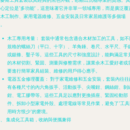
科麥斯工具套裝以其經典的黑色外觀，彰顯出沉穩專業的質感。
核心定位是“多功能”，這意味著它并非單一領域專用，而是廣泛覆
了木工制作、家用電器維修、五金安裝及日常家居維護等多個場
景。
木工專用考量：
套裝中通常包含適合木材加工的工具，如不
規格的螺絲刀（平口、十字）、羊角錘、卷尺、水平尺、手
或鋸條、鑿子等。這些工具的尺寸和強度設計，能夠滿足常
的木材切割、緊固、測量與修整需求，讓業余木工愛好者或
要進行簡單家具組裝、維修的用戶得心應手。
電器五金修理覆蓋：
對于家電維修和五金安裝，套裝內往往
有各種尺寸的內六角扳手、活動扳手、尖嘴鉗、鋼絲鉗、剝
鉗、電工膠帶等。這些工具足以應對更換插座、緊固松動部
件、拆卸小型家電外殼、處理電線等常見作業，避免了“工具
用時方恨少”的窘境。
二、 集成化工具箱，收納與便攜兼得