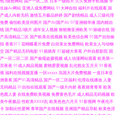
色3级抢网站
国产一区二区
日本一级婬片
久久免费手机视频
学
生妹Av网站
亚洲人成免费网站
91大神自拍
福利片在线观看
国
月丁香蕉 91素人在线精品国产 九色自拍网 亚洲色图欧美色图天美 俺去也导
产成人内射无码
激情五月极品婷婷
国产剧情精品
成人三级伦理
航 久草五区 一级大片久 肏屄A∨ 三级成人网址 91深插 国内一久久 色久悠悠
免费
偷怕欧美亚州图片
国产AV国产AV
97亚洲精华液
国内精自
线
国产精品3级片
成年女人视频
狠狠撸亚洲欧美
91操碰在线
国
亚洲 91极品尤物黑丝观看 国产亚洲天堂成人 亚洲av高清在线观看 阿V免费
产高清精品二区
国产欧美在线视频
欧美色综合网
91国产自拍偷
拍
香蕉911
花蝴蝶看片免费
白丝美女免费网站
欧美女人与动物
91超碰在线视频 第一福利区导航 91小视频大全在线观看 久久精品视频99
交
国产精品无码电影
91插插库
97超碰大香蕉
户外自慰影院
国
产一区二区二区
国产偷窥盗摄视频
成人动漫网站观看
欧美第一
91AV福利在线 俺也去毛片 久久玖玖 影音先锋AⅤ偷拍电影 不卡AV电影网站
页夜夜
91成人精品视频
蜜桃爱爱视频
乱伦熟女五月天
91香蕉
视
福利在线视频直播
一区xxxxx
岛国大片免费视频
一道日本亚
欧美入口一二三 色色日韩av 91主播福利在线 精品欧美色综合 亚洲av伦理精
洲香蕉
国产91高清精品
国产一区二区福利
伦理在线播放
人妻
品 91人妻资源 黑人福利导航 天美mv天美 91人妻在线 福利姬www操com 日
无码精品
91自拍在线观看
国产一级片内射
夜夜骑青青草
欧美
色图人妻
在线免费欧美视频
免费黄色毛片
成人精品无码视频
欧
本成人在线免费不卡 91黄色下载软件 国产在线第一页 日韩欧美1 91海角在
美午夜极品
性欧美ⅩⅩⅩⅩ乱
欧美色色六月天
91影视网
午夜伦不
卡
加勒比性爱网
青草国产在线视频
亚洲国产精品导航
欧美色淫
线视频 国产91av在线观看 日本福利精品每日更新 91人妻国产 九一影院天美