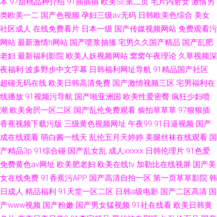
本
97甜桃品种介绍
91插插插
欧美SE第二页
毛片内射女
激情另
类欧美一二
国产色视频
孕妇三级av无码
日韩欧美色综合
美女
社区成人
在线免费看片
日本一级
国产传媒视频网站
免费观看污
网站
最新激情h网站
国产喷浆抽搐
宅男久久国产精品
国产乱肥
老妇
最新福利影院
欧美人妖视频网站
窝窝午夜理论
久草视频深
夜福利
波多野步中文字幕
日韩福利网址导航
91精品国产社区
超碰无码在线
欧美日韩高清免费
国产激情视频三区
宅男福利在
线播放
91视频污导航
国产啪亚洲国
欧美性爱密臀
疯狂少妇喷
潮
欧美肏屄一区二区
国产乱伦免费观看
偷拍草草草
97狠狠插
香蕉视频下载污版
三级黄色视频网址
午夜99
91日逼视频
国产
成在线观看
萌白酱一线天
乱伦五月天婷婷
美腿丝袜在线观看
国
产精品3p
91综合碰
国产乱女乱
成人xxxxx
日韩伦理片
91色爱
免费黄色av网址
欧美肥老妇
欧美在线tv
加勒比在线视屏
国产美
女在线免费
91香蕉污APP
国产高清自拍一区
第一页草草影院
韩
日成人
精品福利
91天堂一区二区
日韩a级电影
国产二区高清
国
产www视频
国产粉嫩
国产男女猛视频
91社在线看
欧美日韩黄