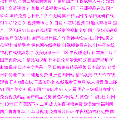
福利导航
黄色三级最新免费
91嫩草国产
午夜成年人网站
免费
国产高清视频
91草莓
丝瓜视频污成人
国产亚洲视品在线
国产
玖玖
国产免费毛不卡片
久久无码
国产精品网络
孕妇无码在线
91手机论坛
91视频新地址
91日逼
午夜啪视频
91啪水蜜桃网
国
产二区无码
91日韩在线观看
西瓜影院视频全集
国产孕妇无码视
频
国产在线福利
国产在线日皮片
午夜神马伦理
毛片网站美女
AV福利激情毛片
黄色网在线播放
91视频免费在线
91午夜在线
福利在线视频导航
欧美喷潮一区二区
午夜理论片
日本第二片区
国产免费大片
精品呦视频
日本乱伦高清无码
深夜国产视频
91
刺激视频
日本中文字幕一区
日韩免费精品视频
日本高清v
欧美
日韩伦理午夜
91碰超免费
亚洲色图网站
精品欧美
成人AV在线
观看
日本a级在线
干露脸熟女
在线观看黄色网
成人抖音
爰上碰
91
国产美女91视频
国产情侣片
97人人看
国产三级视频在线
91
免费视频精品
国产精品另类
黄色AV网站人
黄色91福利社
污网
址18禁
国产高清不卡二区
成人午夜视频免费
欧美激情福利网
国产青青青草
91草逼视频
免费看片日韩
午夜视频福利免费
国