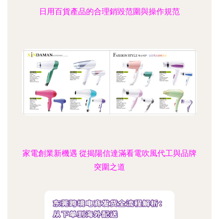
日用百貨產品的合理銷毀范圍與操作規范
家電創業新機遇 從揭陽信達滿看電吹風代工與品牌
突圍之道