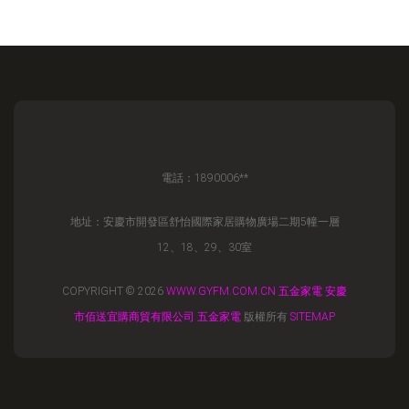
電話：1890006**
地址：安慶市開發區舒怡國際家居購物廣場二期5幢一層
12、18、29、30室
COPYRIGHT © 2026
WWW.GYFM.COM.CN
五金家電
安慶
市佰送宜購商貿有限公司
五金家電
版權所有
SITEMAP