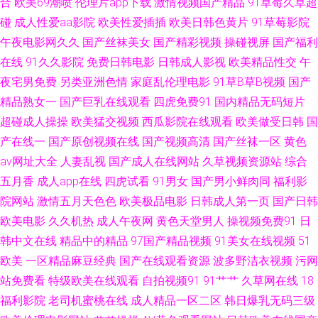
合
欧美69潮喷
伦理片app下载
激情视频国产精品
91草莓久草超
碰
成人性爱aa影院
欧美性爱插插
欧美日韩色黄片
91草莓影院
久久精品九欧美 亚洲日韩欧美变态 av在线资源电影 男女押窉黄色影视 最新
午夜电影网久久
国产丝袜美女
国产精彩视频
操碰视屏
国产福利
在线
91久久影院
免费日韩电影
日韩成人影视
欧美精品性交
午
AV四虎 午夜福利姬剧院 尤物亚洲不卡亚洲精品 福利av导航亚洲 亚洲97影院
夜宅男免费
另类亚洲色情
家庭乱伦理电影
91草B草B视频
国产
91制作 久久伊人蜜桃 91高跟玉足 东京热导航大乱 人妖操妇幼 91网站入口
精品熟女一
国产巨乳在线观看
四虎免费91
国内精品无码短片
超碰成人操操
欧美猛交视频
西瓜影院在线观看
欧美做受日韩
国
桃色 久久0区 91n在线网页免费 成人午夜无码 天美视频mv免费 91唐伯虎 久
产在线一
国产原创视频在线
国产视频高清
国产丝袜一区
黄色
av网址大全
人妻乱视
国产成人在线网站
久草视频资源站
综合
久香网站 1024自拍网 超碰91成人 色拍拍最新网址 91无毛 老湿机69副利区
五月香
成人app在线
四虎试看
91男女
国产男小鲜肉同
福利影
院网站
激情五月天色色
欧美极品电影
日韩成人第一页
国产日韩
91Z网站 国产精品色婷婷 91系列在线观看免费 色天堂亚洲久久 91视频国产
欧美电影
久久机热
成人午夜网
黄色天堂男人
操视频免费91
日
熟女 九1看片 亚洲偷牌自拍 国产精品久久色 午夜青青草在线 91性人人 91视
韩中文在线
精品中的精品
97国产精品视频
91美女在线视频
51
欧美
一区精品麻豆经典
国产在线观看资源
波多野洁衣视频
污网
频网 国精久久 香蕉在线观看视频 97在线观看免费视屏 日本加勒比A网 91看
站免费看
特级欧美在线观看
自拍视频91
91艹艹
久草网在线
18
福利影院
老司机蜜桃在线
成人精品一区二区
韩日爆乳无码三级
片网页 伦理影院 91成社区 国产永久线路 亚洲私人网熟女91 AV天堂五月天