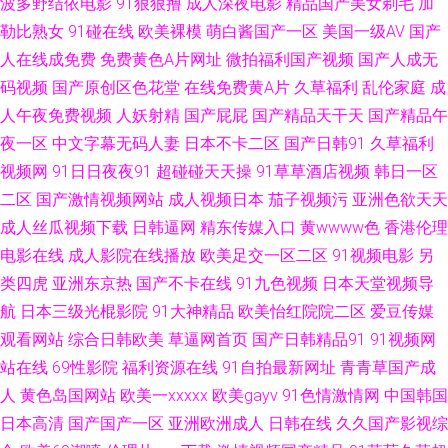
波多野结依电影
91狠狠撸
成人深夜电影
精品国产美女剃毛
加
勒比熟女
91碰在线
欧美裸模
萌白酱国产一区
美国一级AV
国产
传媒 91导航入口 综合不卡在线 91社区导航 91在线视频国产在线 狠狠干第
人在线成免费
免费黄色A片网址
微拍福利国产视频
国产人成无
一页 国产和日韩毛片 91精国产国产乱子伦 国产传媒在线91 欧美专区另类综
码视频
国产原创区色花堂
在线免费黄A片
久草福利
乱伦家庭
成
人午夜免费视频
人妖射精
国产屁屁
国产精品天干天
国产精品午
合日韩 91网站在线观看入口 久草网址3 新不卡的av在线播放 91一起操 男女
夜一区
中文字幕无码人妻
日本不卡二区
国产日韩91
久草福利
视频网
91日日夜夜91
超碰碰天天操
91草草酒店视频
韩日一区
上床视频 影音先锋三级网络 91综合视频在线观看 欧美人SSS在线 91老司机
二区
国产激情视频网站
成人视频日本
茄子视频污
亚洲色欲天天
成人丝瓜视频下载
日韩逼网
精东传媒入口
黄wwww色
香港伦理
在线观看 国产精品久久情趣酒店 日韩新片www44w 91福利资源在线 天堂ab
电影在线
成人影院在线播放
欧美足交一区二区
91视频电影
另
类四虎
亚洲东京热
国产不卡在线
91九色视频
日本天堂视频导
精 91探花系列在线 极品色视频导航 午夜剧场体验一分钟 AV天堂香蕉AV 欧
航
日本三级光棍影院
91大神精品
欧美怡红院院二区
爱豆传媒
美成人黄色网址 69视频 大香蕉八区 欧亚A片 91色情直播 国人第一福利品牌
观看网站
综合日韩欧美
草逼网首页
国产日韩精品91
91视频网
站在线
69性影院
福利资源在线
91自拍最新网址
青青草国产成
亚色91 91专区 老湿机九九 91麻豆精品国产 欧美色图77 91宅女天堂 久久九
人
黄色岛国网站
欧美一xxxxx
欧美gayv
91色情激情网
中国韩国
日本高清
国产国产一区
亚洲欧洲成人
日韩在线
久久国产影视综
九网站 亚洲五区无码 福利AV导航在线 日韩无码地址一地址二 91秀秀秀视频