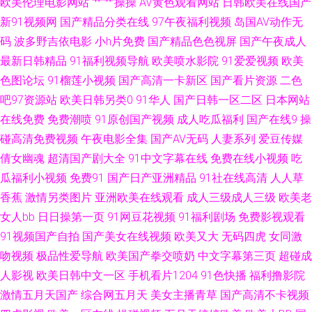
欧美伦理电影网站
艹艹操操
AV黄色观看网站
日韩欧美在线国产
新91视频网
国产精品分类在线
97午夜福利视频
岛国AV动作无
你懂的 日本久久视 91精品熟妇视频 国产真实乱婬95视频 51极品视频 国产
码
波多野吉依电影
小h片免费
国产精品色色视屏
国产午夜成人
最新日韩精品
91福利视频导航
欧美喷水影院
91爱爱视频
欧美
黄a三级大片 午夜福利资源 www91网址 日干射操逼 91婷婷和 久久人妻久久
色图论坛
91榴莲小视频
国产高清一卡新区
国产看片资源
二色
中文字幕久荜 福利午夜 色四虎酒店 亚洲先锋电影 超碰免费人妻97 日韩少妇
吧97资源站
欧美日韩另类0
91华人
国产日韩一区二区
日本网站
在线免费
免费潮喷
91原创国产视频
成人吃瓜福利
国产在线9
操
一区二区三区 91在线大神观看传媒 欧美日韩激情婷婷 91国在线等 国产区熟
碰高清免费视频
午夜电影全集
国产AV无码
人妻系列
爱豆传媒
倩女幽魂
超清国产剧大全
91中文字幕在线
免费在线小视频
吃
女丝袜 无码人妻1206 成人性视频网站 手机福利刺激伦理片 97操电影院 日
瓜福利小视频
免费91
国产日产亚洲精品
91社在线高清
人人草
香蕉
激情另类图片
亚洲欧美在线观看
成人三级成人三级
欧美老
韩欧美国产精码蜜 91视频国产精品观看 久久爱九九 尤物无码免费观看 超碰
女人bb
日日操第一页
91网豆花视频
91福利剧场
免费影视观看
91视频国产自拍
国产美女在线视频
欧美又大
无码四虎
女同激
人人人91 午夜男女 超碰在线免费91 日韩视频123 91视频精选 久热服务AV
吻视频
极品性爱导航
欧美国产拳交喷奶
中文字幕第三页
超碰成
91av操操操 丁香婷婷综合激情 色五月婷婷亚洲天堂 91在线视频福利观看 先
人影视
欧美日韩中文一区
手机看片1204
91色快播
福利撸影院
激情五月天国产
综合网五月天
美女主播青草
国产高清不卡视频
锋影音女同蕾絲 操你妹逼片网站 青草娱乐网 91视频国产 毛片操逼91福利