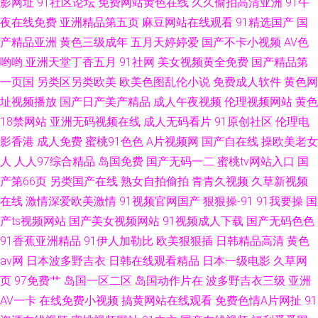
影网址
91社区论坛
免费网站黄色在线
久久偷拍高清亚洲
91午
夜在线免费
亚洲精品第五页
麻豆网站在线观看
91精选国产
国
产精品亚洲
黄色三级成年
五月天婷婷爱
国产不卡小视频
AV色
哟哟
亚洲天堂丁香五月
91社网
美女视频黄全免费
国产精品第
一页国
另类区另类欧美
欧美色图乱伦小说
免费成人软件
黄色网
址视频播放
国产日产美产精品
成人午夜视频
伦理视频网站
黄色
18禁网站
亚洲无码视频在线
成人无码看片
91原创社区
伦理电
影香港
成人免费
蜜桃91色色
A片视频网
国产自在线
操欧美老女
人
人人97综合精品
岛国免费
国产无码一二
蜜桃tv网站入口
国
产第66页
另类国产在线
熟女自拍偷拍
青青久视频
久草新视频
在线
激情深爱欧美激情
91视频官网国产
狠狠操-91
91我要操
国
产ts视频网站
国产美女视频网站
91视频成人下载
国产无码色色
91香蕉亚洲精品
91伊人加勒比
欧美狠狠插
日韩精品高清
黄色
av网
日本波多野吉衣
日韩在线观看精品
日本一级电影
久草网
页
97免费艹
岛国一区二区
岛国动作片在
波多野吉衣三级
亚洲
AV一卡
在线免费小视频
搞黄网站在线观看
免费色情A片网扯
91