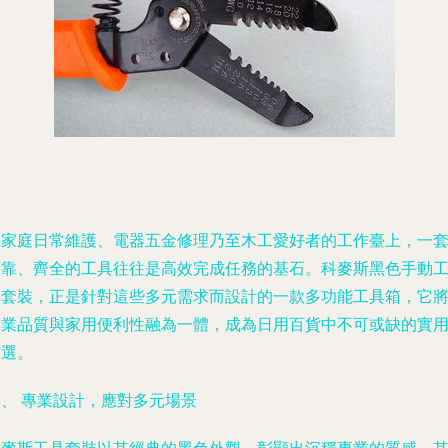
在家庭日常維護、電器五金修理乃至木工愛好者的工作臺上，一
可靠、齊全的工具往往是高效完成任務的基石。科麥斯黑色手動
具套裝，正是針對這些多元需求而設計的一款多功能工具箱，它
專業品質與家用便利性融為一體，成為日用百貨中不可或缺的實
之選。
一、 專業設計，應對多元場景