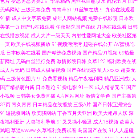
色片
变态另态另类2
91李宗精品
黑丝袜自慰喷水
乱伦五月
国产
无码网站
三级无毒免费
青青草51
91丝袜在线
91九色在线观看
91插
成人中文字幕免费
成年人网站视频
免费在线影院
日本欧
美第一页
国产ts在线观看
午夜影院国产在线
91操在线观看
日韩
在线播放视频
成人大片一级天天
内射性爱网址大全
欧美社区第
一页
欧美在线视频播放
91视频污污污
超碰在线公开
AV蜜桃吃
瓜
日本欧美在线看
国产精选免费视频
国产精品91视频
69热最
新网址
无码白丝强行免费
激情影院日韩
久草123
福利欧美在线
成人片无码
日韩成人极品视频
国产在线诱惑
乱人xxxxx
超黄无
码
三级黄色图片
91免费看视频
精品午夜福利网
精品亚洲成a人
国产精品萌白酱
日本理论
91操电影
91一区
成人精品无
91国产
小视频
日韩美女免费直播
A片网站网址
激情文学色
国产主播第
37页
青久青青
日本精品在线播放
三级A片
国产日韩亚洲综合
91短视频网站
欧美骚网站
丁香五月天亚洲
欧美大粗吊人妖
深
夜福利亚洲
人兽福利导航
91叉叉操小骚逼
成人18视频
欧美大
鸡吧
草逼wwww
久草福利免费试看
岛国国产在线
91人人超碰