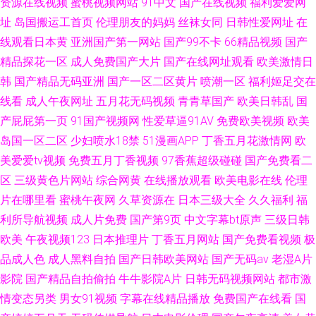
资源在线视频
蜜桃视频网站
91中文
国产在线视频
福利爱爱网
址
岛国搬运工首页
伦理朋友的妈妈
丝袜女同
日韩性爱网址
在
线观看日本黄
亚洲国产第一网站
国产99不卡
66精品视频
国产
精品探花一区
成人免费国产大片
国产在线网址观看
欧美激情日
韩
国产精品无码亚洲
国产一区二区黄片
喷潮一区
福利姬足交在
线看
成人午夜网址
五月花无码视频
青青草国产
欧美日韩乱
国
产屁屁第一页
91国产视频网
性爱草逼91AV
免费欧美视频
欧美
岛国一区二区
少妇喷水18禁
51漫画APP
丁香五月花激情网
欧
美爱爱tv视频
免费五月丁香视频
97香蕉超级碰碰
国产免费看二
区
三级黄色片网站
综合网黄
在线播放观看
欧美电影在线
伦理
片在哪里看
蜜桃午夜网
久草资源在
日本三级大全
久久福利
福
利所导航视频
成人片免费
国产第9页
中文字幕bt原声
三级日韩
欧美
午夜视频123
日本推理片
丁香五月网站
国产免费看视频
极
品成人色
成人黑料自拍
国产日韩欧美网站
国产无码av
老湿A片
影院
国产精品自拍偷拍
牛牛影院A片
日韩无码视频网站
都市激
情变态另类
男女91视频
字幕在线精品播放
免费国产在线看
国