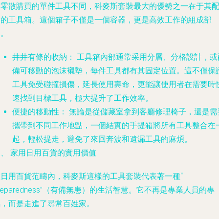
與零散購買的單件工具不同，科麥斯套裝最大的優勢之一在于其
備的工具箱。這個箱子不僅是一個容器，更是高效工作的組成部
分。
井井有條的收納：
工具箱內部通常采用分層、分格設計，或
備可移動的泡沫襯墊，每件工具都有其固定位置。這不僅保
工具免受碰撞損傷，延長使用壽命，更能讓使用者在需要時
速找到目標工具，極大提升了工作效率。
便捷的移動性：
無論是從儲藏室拿到客廳修理椅子，還是需
攜帶到不同工作地點，一個結實的手提箱將所有工具整合在
起，輕松提走，避免了來回奔波和遺漏工具的麻煩。
三、 家用日用百貨的實用價值
在日用百貨范疇內，科麥斯這樣的工具套裝代表著一種“
reparedness”（有備無患）的生活智慧。它不再是專業人員的專
屬，而是走進了尋常百姓家。