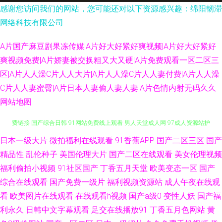
感谢您访问我们的网站，您可能还对以下资源感兴趣：绵阳韧滞
网络科技有限公司
A片国产麻豆剧果冻传媒|A片好大好紧好爽视频|A片好大好紧好
爽视频免费|A片娇妻被交换粗又大又硬|A片免费观看一区二区三
区|A片人人澡C片人人大片|A片人人澡C片人人妻付费|A片人人澡
C片人人妻蜜臀|A片日本人妻偷人妻人妻|A片色情内射无码久久
网站地图
欧美日韩sss 91欧美色色 少妇精品一区二区三区 91视频在线手机播放 91免
日本一级大片
微拍福利在线观看
91香蕉APP
国产二区三区
国产
精品性
乱伦种子
美国伦理大片
国产二区在线观看
美女伦理视频
费链接 国产综合日韩 91网站免费线上观看 男人天堂成人网 97成人资源站护
福利偷拍小视频
91社区国产
丁香五月天堂
欧美变态一区
国产
综合在线观看
国产免费一级片
福利视频资源站
成人午夜在线观
士 久久福利国产 人人插人人插AV 91后入美女蜜桃 欧美a在线 91中日视频 先
看
欧美图片在线观看
在线观看h视频
国产a级0
变性人妖
国产福
利永久
日韩中文字幕观看
足交在线播放91
丁香五月色网站
黄
锋影音自拍 Www国产91视频 日本女黄免费 91日日夜 国产精品久久自啪 五