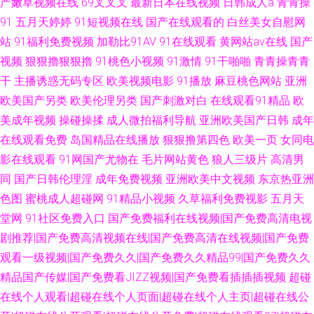
产嫩草视频在线
69叉叉叉
最新日本在线视频
日韩成人a
青青操
91
五月天婷婷
91短视频在线
国产在线观看的
白丝美女自慰网
站
91福利免费视频
加勒比91AV
91在线观看
黄网站av在线
国产
视频
狠狠擼狠狠擼
91桃色小视频
91激情
91干啪啪
青青操青青
干
主播诱惑无码专区
欧美视频电影
91播放
麻豆桃色网站
亚洲
欧美国产另类
欧美伦理另类
国产刺激对白
在线观看91精品
欧
美成年视频
操碰操揉
成人微拍福利导航
亚洲欧美国产日韩
成年
在线观看免费
岛国精品在线播放
狠狠撸第四色
欧美一页
女同电
影在线观看
91网国产尤物在
毛片网站黄色
狼人三级片
高清男
同
国产日韩伦理淫
成年免费视频
亚洲欧美中文视频
东京热亚洲
色图
蜜桃成人超碰网
91精品小视频
久草福利免费视影
五月天
堂网
91社区免费入口
国产免费福利在线视频|国产免费高清电视
剧推荐|国产免费高清视频在线|国产免费高清在线视频|国产免费
观看一级视频|国产免费久久|国产免费久久精品99|国产免费久久
精品国产传媒|国产免费看JIZZ视频|国产免费看插插插视频
超碰
在线个人观看|超碰在线个人页面|超碰在线个人主页|超碰在线公