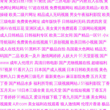
青青
美女白丝18禁
91肏比
国产三区电影
国产内射后入在线
黄
色网址网站网址
97超在线视
免费视频网站
精品欧美精品v
欧美
操碰
欧美二级片网址
精品成人无码视频
男女午夜福利影院
欧美
三级电影
免费黄色网址
成年版快手
日韩福利无码
四虎四房
亚
洲AV在线豆花
亚洲区成人
美女黄片免费观看
三级网站视频网
成人日韩精品
日韩福利专区
欧美二区女同
国产精品一区91
小x
导航福利
免费黄色在线视频
91原创视频
欧美日韩小视频
国产
成人在线无码
91黑料不
国产极品自拍
岛国最大色网站
精品无
码国产二品
欧美一及片
激情网婷婷
人妖大片
91天堂影视
国产
www
成年人伦理片
高清日韩电影
国产尤物视频在线
超碰福利
97视屏
91看片入口
日本国产成人视频
日本日韩欧美在线
黄色
资料入口
黄色网三级毛片
最新黄色av
麻豆影院免费
五月天堂
丁香
国产精品水多
福利所导航
三级视频网站J
51福利影院
丁香
五月天av
18日本三级全黄
乱伦天堂
国产在线短视频
丁香五月
丁香婷婷
91精品又
爱豆传媒下载
丁香九月国产主播
美女网站
视频黄
A片com
美女福利在线观看
狼人激情网
伦理片香港
极品