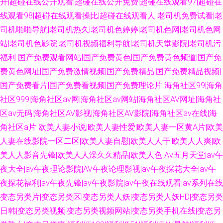
开|超碰在线公开观看|超碰在线公开免费|超碰在线观看97|超碰在
线观看98|超碰在线观看操比|超碰在线观看人
老司机免费试看|老
司机啪啪导航|老司机热久|老司机色婷婷|老司机色网|老司机色网
站|老司机色影院|老司机视频福利导航|老司机天堂影院|老司机污
福利
国产免费观看网站|国产免费黄色|国产免费黄色频道|国产免
费黄色网址|国产免费激情视频|国产免费精品|国产免费精品视频|
国产免费看片|国产免费看视频|国产免费理论片
海角社区99|海角
社区999|海角社区av网|海角社区av网站|海角社区AV网址|海角社
区av无码|海角社区AV影视|海角社区AV影院|海角社区av在线|海
角社区a片
欧美人妻小说|欧美人妻性爱|欧美人妻一区黄A片|欧美
人妻在线影院一区二区|欧美人妻自慰|欧美人人干|欧美人人爽|欧
美人人影音先锋|欧美人人澡久久精品|欧美人色
Av五月天堂|av午
夜大全|av午夜理论影院|AV午夜论理影视|av午夜探花大全|av午
夜探花福利|av午夜先锋|av午夜影院|av午夜在线观看|av系列在线
变态另类片|变态另类区|变态另类人妖|变态另类人妖HD|变态另类
日韩|变态另类视频|变态另类视频网站|变态另类手机在线|变态另