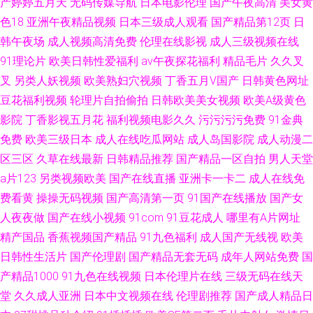
产婷婷五月天
无码传媒导航
日本电影伦理
国产午夜高清
美女黄
色18
亚洲午夜精品视频
日本三级成人观看
国产精品第12页
日
韩午夜场
成人视频高清免费
伦理在线影视
成人三级视频在线
91理论片
欧美日韩性爱福利
av午夜探花福利
精品毛片
久久叉
叉
另类人妖视频
欧美熟妇穴视频
丁香五月V国产
日韩黄色网址
豆花福利视频
轮理片自拍偷拍
日韩欧美美女视频
欧美A级黄色
影院
丁香影视五月花
福利视频电影久久
污污污污免费
91金典
免费
欧美三级日本
成人在线吃瓜网站
成人岛国影院
成人动漫二
区三区
久草在线最新
日韩精品推荐
国产精品一区自拍
男人天堂
a片123
另类视频欧美
国产在线直播
亚洲卡一卡二
成人在线免
费看黄
操操无码视频
国产高清第一页
91国产在线播放
国产女
人夜夜做
国产在线小视频
91com
91豆花成人
哪里有A片网址
精产国品
香蕉视频国产精品
91九色福利
成人国产无线视
欧美
日韩性生活片
国产伦理剧
国产精品无套无码
成年人网站免费
国
产精品1000
91九色在线视频
日本伦理片在线
三级无码在线天
堂
久久成人亚洲
日本中文视频在线
伦理剧推荐
国产成人精品日