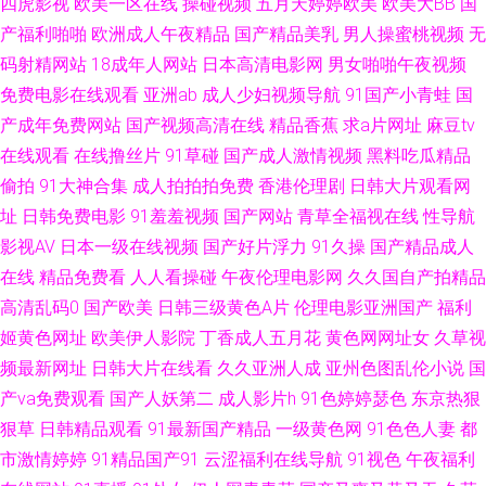
四虎影视
欧美一区在线
操碰视频
五月天婷婷欧美
欧美大BB
国
产福利啪啪
欧洲成人午夜精品
国产精品美乳
男人操蜜桃视频
无
91福利官 国产久久麻豆精品免费 香蕉视频黄在线观看 九九在线热播新地址
码射精网站
18成年人网站
日本高清电影网
男女啪啪午夜视频
免费电影在线观看
亚洲ab
成人少妇视频导航
91国产小青蛙
国
91福利导航网 九九热无码 91福利国产视频 国产精品资源 午夜国产95 99在
产成年免费网站
国产视频高清在线
精品香蕉
求a片网址
麻豆tv
线老司机福利 日本成人在线观看一区 av激情网站 日韩欧美国产精码蜜 91玉
在线观看
在线撸丝片
91草碰
国产成人激情视频
黑料吃瓜精品
偷拍
91大神合集
成人拍拍拍免费
香港伦理剧
日韩大片观看网
足在线看 欧美日韩久久精品爱爱 91女玍 欧美在线AB视频 91免费版网站在
址
日韩免费电影
91羞羞视频
国产网站
青草全福视在线
性导航
影视AV
日本一级在线视频
国产好片浮力
91久操
国产精品成人
线观看 久热99热热 91视屏国产在线 欧美图片国产视屏 91殴美 久热免费在
在线
精品免费看
人人看操碰
午夜伦理电影网
久久国自产拍精品
高清乱码0
国产欧美
日韩三级黄色A片
伦理电影亚洲国产
福利
线 91传媒在线观收看 国产群pAV视频 在线伊人9 国产AV资源站 午夜神马福
姬黄色网址
欧美伊人影院
丁香成人五月花
黄色网网址女
久草视
频最新网址
日韩大片在线看
久久亚洲人成
亚州色图乱伦小说
国
利社 国产欧美成人精品综合 91www看黄色软件 国产欧美综合系列在线 影音
产va免费观看
国产人妖第二
成人影片h
91色婷婷瑟色
东京热狠
先锋色色网 91次源 91情趣电影 欧美人SSS在线 91社国产剧情 日韩色情妈妈
狠草
日韩精品观看
91最新国产精品
一级黄色网
91色色人妻
都
市激情婷婷
91精品国产91
云涩福利在线导航
91视色
午夜福利
超碰潮人人操 熟女91九色 www我色色 色色美女天堂網站 成人网在线 天美