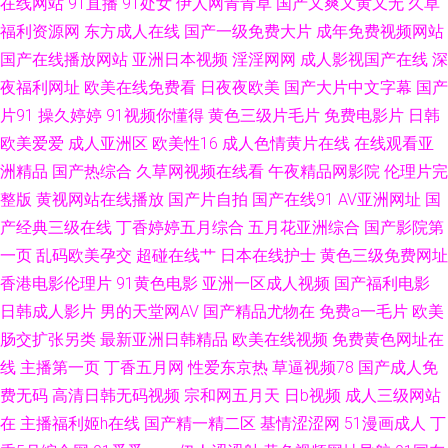
在线网站
91直播
91处女
伊人网青青草
国产又爽又黄又无
久草
福利资源网
东方成人在线
国产一级免费大片
成年免费视频网站
mv限免在线 成人网在线 四虎性交影院 国产区精品学生妹 中文欧美日韩在线
国产在线播放网站
亚洲日本视频
淫淫网网
成人影视国产在线
深
夜福利网址
欧美在线免费看
日夜夜欧美
国产大片中文字幕
国产
精品国产乱 91传媒网站视频 九1免费网页观看 91se国产视频 国产精品夜夜
片91
操久婷婷
91视频你懂得
黄色三级片毛片
免费电影片
日韩
欧美爱爱
成人亚洲区
欧美性16
成人色情黄片在线
在线观看亚
嗨 亚洲午夜久久 久草国内 91巨炮永久 久久福利一二区 91九色蝌蚪中文 久
洲精品
国产热综合
久草网视频在线看
午夜精品网影院
伦理片完
久艹伊人 91花探 九九综合 91成人处女 国内操B视频 51自拍视频网 国产久
整版
黄视网站在线播放
国产片自拍
国产在线91
AV亚洲网址
国
产经典三级在线
丁香婷婷五月综合
五月花亚洲综合
国产影院第
艹精品 91网站在线看 91黄色看片 91色美白乳 国产婷婷视频91页 91视频精
一页
乱码欧美孕交
超碰在线艹
日本在线护士
黄色三级免费网址
香港电影伦理片
91黄色电影
亚洲一区成人视频
国产福利电影
选 女人一级乱码 91人妻人精人人操 男人天堂视频网 国产精品乱码一区在线
日韩成人影片
男的天堂网AV
国产精品尤物在
免费a一毛片
欧美
肠交扩张另类
最新亚洲日韩精品
欧美在线视频
免费黄色网址在
久久嫩草精品 亚洲国产黄 加勒比亚洲无码第一页 91免费性爱网 黑丝网站 国
线
主播第一页
丁香五月网
性爱东京热
草逼视频78
国产成人免
精自拍小草莓 欧美150p 亚洲首页福利一区二区 黄色性情网站 亚州综合幕 偷
费无码
高清日韩无码视频
宗和网五月天
日b视频
成人三级网站
在
主播福利姬h在线
国产精一精二区
基情涩涩网
51漫画成人
丁
拍欧美爱爱西区视频 99福利影视导航 成人精品av 日本a啊v在下观看 91爆艹