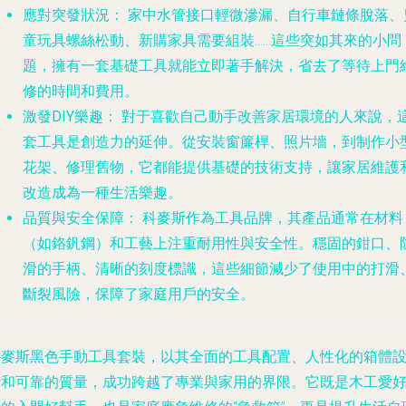
應對突發狀況：
家中水管接口輕微滲漏、自行車鏈條脫落、
童玩具螺絲松動、新購家具需要組裝……這些突如其來的小問
題，擁有一套基礎工具就能立即著手解決，省去了等待上門
修的時間和費用。
激發DIY樂趣：
對于喜歡自己動手改善家居環境的人來說，
套工具是創造力的延伸。從安裝窗簾桿、照片墻，到制作小
花架、修理舊物，它都能提供基礎的技術支持，讓家居維護
改造成為一種生活樂趣。
品質與安全保障：
科麥斯作為工具品牌，其產品通常在材料
（如鉻釩鋼）和工藝上注重耐用性與安全性。穩固的鉗口、
滑的手柄、清晰的刻度標識，這些細節減少了使用中的打滑
斷裂風險，保障了家庭用戶的安全。
科麥斯黑色手動工具套裝，以其全面的工具配置、人性化的箱體
計和可靠的質量，成功跨越了專業與家用的界限。它既是木工愛