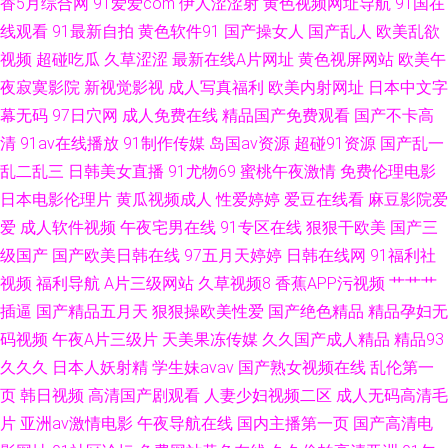
香5月综合网
91爱爱com
伊人涩涩射
黄色视频网址导航
91国在
线观看
91最新自拍
黄色软件91
国产操女人
国产乱人
欧美乱欲
丝袜人妻无码网址 欧美人兽网站 国产在线9199 91超碰综合 密挑伊人AV 91
视频
超碰吃瓜
久草涩涩
最新在线A片网址
黄色视屏网站
欧美午
夜寂寞影院
新视觉影视
成人写真福利
欧美内射网址
日本中文字
视频网在线 色婷婷日韩高清 AV韩片 深爱婷婷网 变态国产香蕉伊人网 91乏力
幕无码
97日穴网
成人免费在线
精品国产免费观看
国产不卡高
清
91av在线播放
91制作传媒
岛国av资源
超碰91资源
国产乱一
操妹子 人妖乱轮谢精 超碰91处 在线91网止 九久综艺香蕉 91国产乱子伦
乱二乱三
日韩美女直播
91尤物69
蜜桃午夜激情
免费伦理电影
日本电影伦理片
黄瓜视频成人
性爱婷婷
爱豆在线看
麻豆影院爱
爱
成人软件视频
午夜宅男在线
91专区在线
狠狠干欧美
国产三
级国产
国产欧美日韩在线
97五月天婷婷
日韩在线网
91福利社
视频
福利导航
A片三级网站
久草视频8
香蕉APP污视频
艹艹艹
插逼
国产精品五月天
狠狠操欧美性爱
国产绝色精品
精品孕妇无
码视频
午夜A片三级片
天美果冻传媒
久久国产成人精品
精品93
久久久
日本人妖射精
学生妹avav
国产熟女视频在线
乱伦第一
页
韩日视频
高清国产剧观看
人妻少妇视频二区
成人无码高清毛
片
亚洲av激情电影
午夜导航在线
国内主播第一页
国产高清电