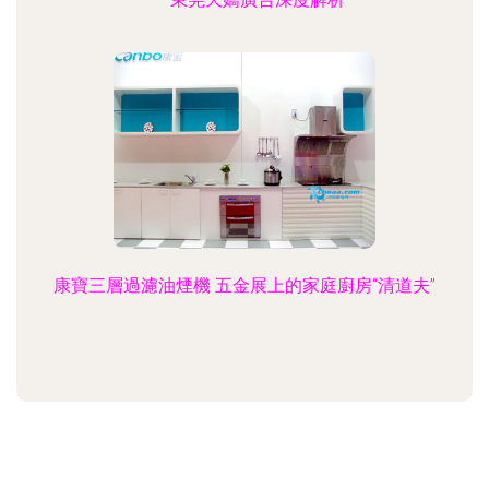
康寶三層過濾油煙機 五金展上的家庭廚房“清道夫”