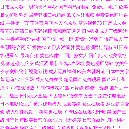
选 女人一级乱码 91人妻人精人人操 男人天堂视频网 国产精品乱码一区在线
日韩成人影片
男的天堂网AV
国产精品尤物在
免费a一毛片
欧美
肠交扩张另类
最新亚洲日韩精品
欧美在线视频
免费黄色网址在
久久嫩草精品 亚洲国产黄 加勒比亚洲无码第一页 91免费性爱网 黑丝网站 国
线
主播第一页
丁香五月网
性爱东京热
草逼视频78
国产成人免
精自拍小草莓 欧美150p 亚洲首页福利一区二区 黄色性情网站 亚州综合幕 偷
费无码
高清日韩无码视频
宗和网五月天
日b视频
成人三级网站
在
主播福利姬h在线
国产精一精二区
基情涩涩网
51漫画成人
丁
拍欧美爱爱西区视频 99福利影视导航 成人精品av 日本a啊v在下观看 91爆艹
香5月综合网
91爱爱com
伊人涩涩射
黄色视频网址导航
91国在
线观看
91最新自拍
黄色软件91
国产操女人
国产乱人
欧美乱欲
丝袜人妻无码网址 欧美人兽网站 国产在线9199 91超碰综合 密挑伊人AV 91
视频
超碰吃瓜
久草涩涩
最新在线A片网址
黄色视屏网站
欧美午
夜寂寞影院
新视觉影视
成人写真福利
欧美内射网址
日本中文字
视频网在线 色婷婷日韩高清 AV韩片 深爱婷婷网 变态国产香蕉伊人网 91乏力
幕无码
97日穴网
成人免费在线
精品国产免费观看
国产不卡高
清
91av在线播放
91制作传媒
岛国av资源
超碰91资源
国产乱一
操妹子 人妖乱轮谢精 超碰91处 在线91网止 九久综艺香蕉 91国产乱子伦
乱二乱三
日韩美女直播
91尤物69
蜜桃午夜激情
免费伦理电影
日本电影伦理片
黄瓜视频成人
性爱婷婷
爱豆在线看
麻豆影院爱
爱
成人软件视频
午夜宅男在线
91专区在线
狠狠干欧美
国产三
级国产
国产欧美日韩在线
97五月天婷婷
日韩在线网
91福利社
视频
福利导航
A片三级网站
久草视频8
香蕉APP污视频
艹艹艹