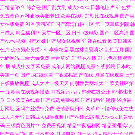
产精品3p
91综合碰
国产乱女乱
成人xxxxx
日韩伦理片
91色爱
免费黄色av网址
欧美肥老妇
欧美在线tv
加勒比在线视屏
国产美
女在线免费
91香蕉污APP
国产高清自拍一区
第一页草草影院
韩
日成人
精品福利
91天堂一区二区
日韩a级电影
国产二区高清
国
产www视频
国产粉嫩
国产男女猛视频
91社在线看
欧美日韩黄
色片
变态另态另类2
91李宗精品
黑丝袜自慰喷水
乱伦五月
国产
无码网站
三级无毒免费
青青草51
91丝袜在线
91九色在线观看
91插
成人中文字幕免费
成年人网站视频
免费在线影院
日本欧
美第一页
国产ts在线观看
午夜影院国产在线
91操在线观看
日韩
在线播放视频
成人大片一级天天
内射性爱网址大全
欧美社区第
一页
欧美在线视频播放
91视频污污污
超碰在线公开
AV蜜桃吃
瓜
日本欧美在线看
国产精选免费视频
国产精品91视频
69热最
新网址
无码白丝强行免费
激情影院日韩
久草123
福利欧美在线
成人片无码
日韩成人极品视频
国产在线诱惑
乱人xxxxx
超黄无
码
三级黄色图片
91免费看视频
精品午夜福利网
精品亚洲成a人
国产精品萌白酱
日本理论
91操电影
91一区
成人精品无
91国产