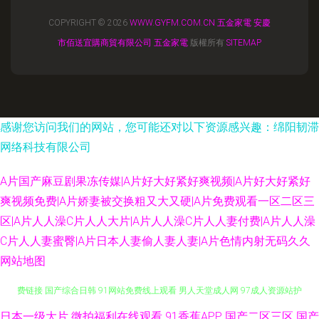
COPYRIGHT © 2026
WWW.GYFM.COM.CN
五金家電
安慶
市佰送宜購商貿有限公司
五金家電
版權所有
SITEMAP
感谢您访问我们的网站，您可能还对以下资源感兴趣：绵阳韧滞
网络科技有限公司
A片国产麻豆剧果冻传媒|A片好大好紧好爽视频|A片好大好紧好
爽视频免费|A片娇妻被交换粗又大又硬|A片免费观看一区二区三
区|A片人人澡C片人人大片|A片人人澡C片人人妻付费|A片人人澡
C片人人妻蜜臀|A片日本人妻偷人妻人妻|A片色情内射无码久久
网站地图
欧美日韩sss 91欧美色色 少妇精品一区二区三区 91视频在线手机播放 91免
日本一级大片
微拍福利在线观看
91香蕉APP
国产二区三区
国产