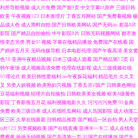
利所导航视频
成人片免费
国产第9页
中文字幕bt原声
三级日韩
欧美
午夜视频123
日本推理片
丁香五月网站
国产免费看视频
极
品成人色
成人黑料自拍
国产日韩欧美网站
国产无码av
老湿A片
影院
国产精品自拍偷拍
牛牛影院A片
日韩无码视频网站
都市激
情变态另类
男女91视频
字幕在线精品播放
免费国产在线看
国
产婷婷五月天
无码传媒导航
日本电影伦理
国产午夜高清
美女黄
色18
亚洲午夜精品视频
日本三级成人观看
国产精品第12页
日
韩午夜场
成人视频高清免费
伦理在线影视
成人三级视频在线
91理论片
欧美日韩性爱福利
av午夜探花福利
精品毛片
久久叉
叉
另类人妖视频
欧美熟妇穴视频
丁香五月V国产
日韩黄色网址
豆花福利视频
轮理片自拍偷拍
日韩欧美美女视频
欧美A级黄色
影院
丁香影视五月花
福利视频电影久久
污污污污免费
91金典
免费
欧美三级日本
成人在线吃瓜网站
成人岛国影院
成人动漫二
区三区
久草在线最新
日韩精品推荐
国产精品一区自拍
男人天堂
a片123
另类视频欧美
国产在线直播
亚洲卡一卡二
成人在线免
费看黄
操操无码视频
国产高清第一页
91国产在线播放
国产女