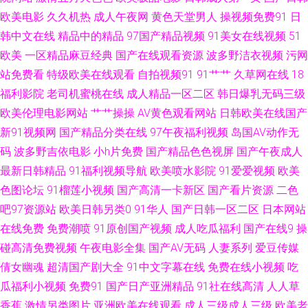
欧美电影
久久机热
成人午夜网
黄色天堂男人
操视频免费91
日
熟女 九1看片 亚洲偷牌自拍 国产精品久久色 午夜青青草在线 91性人人 91视
韩中文在线
精品中的精品
97国产精品视频
91美女在线视频
51
欧美
一区精品麻豆经典
国产在线观看资源
波多野洁衣视频
污网
频网 国精久久 香蕉在线观看视频 97在线观看免费视屏 日本加勒比A网 91看
站免费看
特级欧美在线观看
自拍视频91
91艹艹
久草网在线
18
福利影院
老司机蜜桃在线
成人精品一区二区
韩日爆乳无码三级
片网页 伦理影院 91成社区 国产永久线路 亚洲私人网熟女91 AV天堂五月天
欧美伦理电影网站
艹艹操操
AV黄色观看网站
日韩欧美在线国产
新91视频网
国产精品分类在线
97午夜福利视频
岛国AV动作无
你懂的 日本久久视 91精品熟妇视频 国产真实乱婬95视频 51极品视频 国产
码
波多野吉依电影
小h片免费
国产精品色色视屏
国产午夜成人
最新日韩精品
91福利视频导航
欧美喷水影院
91爱爱视频
欧美
黄a三级大片 午夜福利资源 www91网址 日干射操逼 91婷婷和 久久人妻久久
色图论坛
91榴莲小视频
国产高清一卡新区
国产看片资源
二色
中文字幕久荜 福利午夜 色四虎酒店 亚洲先锋电影 超碰免费人妻97 日韩少妇
吧97资源站
欧美日韩另类0
91华人
国产日韩一区二区
日本网站
在线免费
免费潮喷
91原创国产视频
成人吃瓜福利
国产在线9
操
一区二区三区 91在线大神观看传媒 欧美日韩激情婷婷 91国在线等 国产区熟
碰高清免费视频
午夜电影全集
国产AV无码
人妻系列
爱豆传媒
倩女幽魂
超清国产剧大全
91中文字幕在线
免费在线小视频
吃
女丝袜 无码人妻1206 成人性视频网站 手机福利刺激伦理片 97操电影院 日
瓜福利小视频
免费91
国产日产亚洲精品
91社在线高清
人人草
香蕉
激情另类图片
亚洲欧美在线观看
成人三级成人三级
欧美老
韩欧美国产精码蜜 91视频国产精品观看 久久爱九九 尤物无码免费观看 超碰