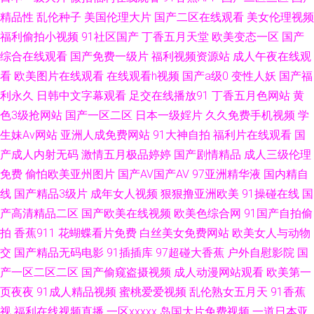
精品性
乱伦种子
美国伦理大片
国产二区在线观看
美女伦理视频
费链接 国产综合日韩 91网站免费线上观看 男人天堂成人网 97成人资源站护
福利偷拍小视频
91社区国产
丁香五月天堂
欧美变态一区
国产
综合在线观看
国产免费一级片
福利视频资源站
成人午夜在线观
士 久久福利国产 人人插人人插AV 91后入美女蜜桃 欧美a在线 91中日视频 先
看
欧美图片在线观看
在线观看h视频
国产a级0
变性人妖
国产福
利永久
日韩中文字幕观看
足交在线播放91
丁香五月色网站
黄
锋影音自拍 Www国产91视频 日本女黄免费 91日日夜 国产精品久久自啪 五
色3级抢网站
国产一区二区
日本一级婬片
久久免费手机视频
学
生妹Av网站
亚洲人成免费网站
91大神自拍
福利片在线观看
国
月丁香蕉 91素人在线精品国产 九色自拍网 亚洲色图欧美色图天美 俺去也导
产成人内射无码
激情五月极品婷婷
国产剧情精品
成人三级伦理
航 久草五区 一级大片久 肏屄A∨ 三级成人网址 91深插 国内一久久 色久悠悠
免费
偷怕欧美亚州图片
国产AV国产AV
97亚洲精华液
国内精自
线
国产精品3级片
成年女人视频
狠狠撸亚洲欧美
91操碰在线
国
亚洲 91极品尤物黑丝观看 国产亚洲天堂成人 亚洲av高清在线观看 阿V免费
产高清精品二区
国产欧美在线视频
欧美色综合网
91国产自拍偷
拍
香蕉911
花蝴蝶看片免费
白丝美女免费网站
欧美女人与动物
91超碰在线视频 第一福利区导航 91小视频大全在线观看 久久精品视频99
交
国产精品无码电影
91插插库
97超碰大香蕉
户外自慰影院
国
产一区二区二区
国产偷窥盗摄视频
成人动漫网站观看
欧美第一
91AV福利在线 俺也去毛片 久久玖玖 影音先锋AⅤ偷拍电影 不卡AV电影网站
页夜夜
91成人精品视频
蜜桃爱爱视频
乱伦熟女五月天
91香蕉
欧美入口一二三 色色日韩av 91主播福利在线 精品欧美色综合 亚洲av伦理精
视
福利在线视频直播
一区xxxxx
岛国大片免费视频
一道日本亚