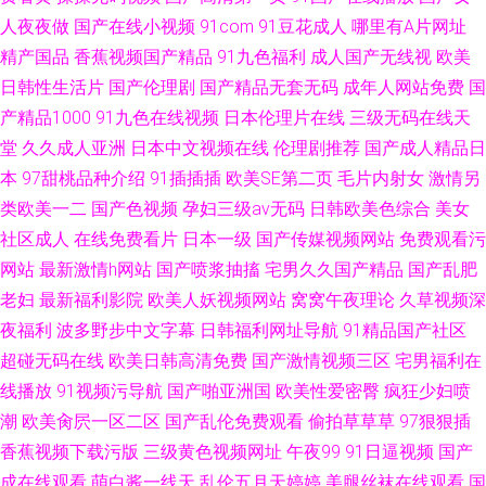
人夜夜做
国产在线小视频
91com
91豆花成人
哪里有A片网址
精产国品
香蕉视频国产精品
91九色福利
成人国产无线视
欧美
日韩性生活片
国产伦理剧
国产精品无套无码
成年人网站免费
国
产精品1000
91九色在线视频
日本伦理片在线
三级无码在线天
堂
久久成人亚洲
日本中文视频在线
伦理剧推荐
国产成人精品日
本
97甜桃品种介绍
91插插插
欧美SE第二页
毛片内射女
激情另
类欧美一二
国产色视频
孕妇三级av无码
日韩欧美色综合
美女
社区成人
在线免费看片
日本一级
国产传媒视频网站
免费观看污
网站
最新激情h网站
国产喷浆抽搐
宅男久久国产精品
国产乱肥
老妇
最新福利影院
欧美人妖视频网站
窝窝午夜理论
久草视频深
夜福利
波多野步中文字幕
日韩福利网址导航
91精品国产社区
超碰无码在线
欧美日韩高清免费
国产激情视频三区
宅男福利在
线播放
91视频污导航
国产啪亚洲国
欧美性爱密臀
疯狂少妇喷
潮
欧美肏屄一区二区
国产乱伦免费观看
偷拍草草草
97狠狠插
香蕉视频下载污版
三级黄色视频网址
午夜99
91日逼视频
国产
成在线观看
萌白酱一线天
乱伦五月天婷婷
美腿丝袜在线观看
国