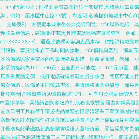
。\n\n
門店地址
：恒星五金電器商行位于無錫市[具體地址需實
詢，例如：梁溪區中山路XX號]，靠近[著名地標如無錫市中心商
]，交通便利，方便駕車或乘坐公共交通到達。\n\n
聯系電話
：
了獲取最新信息，建議撥打電話[具體電話號碼需實際查詢，例如
510-XXXX XXXX]。通過此號碼可咨詢產品庫存、價格詳情或預
門服務。客服通常在工作時間內接聽。\n\n
價格與產品
：恒星五
電器的價格以家用電器的常規價格為基礎，因產品而異。例如，
家電價格約為100 - 500元；五金配件可能在10 - 100元范圍。
到店查看實體定價，或打電話確認最新的折扣信息。商店可能支
多層次價格，以滿足不同預算需求。團購價格通常更優惠：如果
批發規模[具體如整箱50臺或超過10件]，可享用公開目錄價90% 
0%團隊專享！具體請咨詢客服,商行服務也很豐富,覆蓋如鍋具燈
接電器日用工具箱等千家必需品量類的恒靜清潔準工業面區域快
搜索最佳設計搭配個件好適具讓后續物量把握準正促后收益可觀
買并長期無此爭議點新惠整體實現賺大量增值贏。零售場景常見
為單品6或7毛幾滿塊普通工人工資輕松調~適應地推行一個元或斤