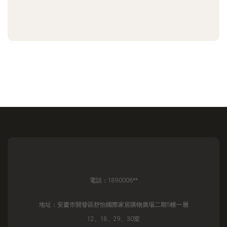
電話：1890006**
地址：安慶市開發區舒怡國際家居購物廣場二期5幢一層
12、18、29、30室