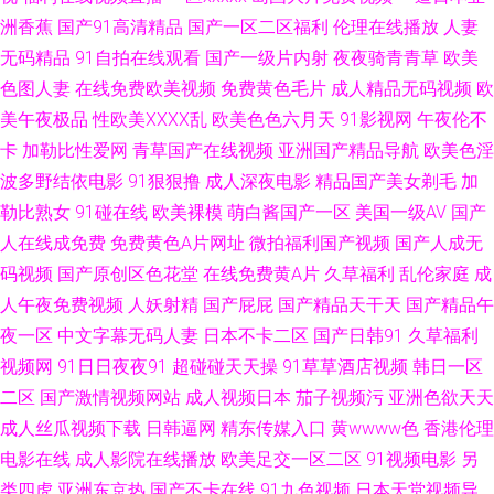
洲香蕉
国产91高清精品
国产一区二区福利
伦理在线播放
人妻
品 91人妻资源 黑人福利导航 天美mv天美 91人妻在线 福利姬www操com 日
无码精品
91自拍在线观看
国产一级片内射
夜夜骑青青草
欧美
色图人妻
在线免费欧美视频
免费黄色毛片
成人精品无码视频
欧
本成人在线免费不卡 91黄色下载软件 国产在线第一页 日韩欧美1 91海角在
美午夜极品
性欧美ⅩⅩⅩⅩ乱
欧美色色六月天
91影视网
午夜伦不
卡
加勒比性爱网
青草国产在线视频
亚洲国产精品导航
欧美色淫
线视频 国产91av在线观看 日本福利精品每日更新 91人妻国产 九一影院天美
波多野结依电影
91狠狠撸
成人深夜电影
精品国产美女剃毛
加
勒比熟女
91碰在线
欧美裸模
萌白酱国产一区
美国一级AV
国产
传媒 91导航入口 综合不卡在线 91社区导航 91在线视频国产在线 狠狠干第
人在线成免费
免费黄色A片网址
微拍福利国产视频
国产人成无
一页 国产和日韩毛片 91精国产国产乱子伦 国产传媒在线91 欧美专区另类综
码视频
国产原创区色花堂
在线免费黄A片
久草福利
乱伦家庭
成
人午夜免费视频
人妖射精
国产屁屁
国产精品天干天
国产精品午
合日韩 91网站在线观看入口 久草网址3 新不卡的av在线播放 91一起操 男女
夜一区
中文字幕无码人妻
日本不卡二区
国产日韩91
久草福利
视频网
91日日夜夜91
超碰碰天天操
91草草酒店视频
韩日一区
上床视频 影音先锋三级网络 91综合视频在线观看 欧美人SSS在线 91老司机
二区
国产激情视频网站
成人视频日本
茄子视频污
亚洲色欲天天
成人丝瓜视频下载
日韩逼网
精东传媒入口
黄wwww色
香港伦理
在线观看 国产精品久久情趣酒店 日韩新片www44w 91福利资源在线 天堂ab
电影在线
成人影院在线播放
欧美足交一区二区
91视频电影
另
类四虎
亚洲东京热
国产不卡在线
91九色视频
日本天堂视频导
精 91探花系列在线 极品色视频导航 午夜剧场体验一分钟 AV天堂香蕉AV 欧