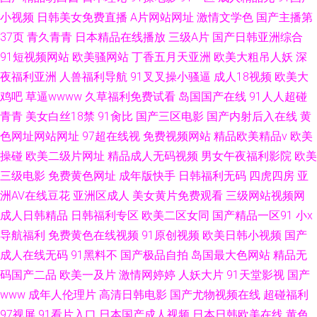
小视频
日韩美女免费直播
A片网站网址
激情文学色
国产主播第
37页
青久青青
日本精品在线播放
三级A片
国产日韩亚洲综合
91短视频网站
欧美骚网站
丁香五月天亚洲
欧美大粗吊人妖
深
夜福利亚洲
人兽福利导航
91叉叉操小骚逼
成人18视频
欧美大
鸡吧
草逼wwww
久草福利免费试看
岛国国产在线
91人人超碰
青青
美女白丝18禁
91肏比
国产三区电影
国产内射后入在线
黄
色网址网站网址
97超在线视
免费视频网站
精品欧美精品v
欧美
操碰
欧美二级片网址
精品成人无码视频
男女午夜福利影院
欧美
三级电影
免费黄色网址
成年版快手
日韩福利无码
四虎四房
亚
洲AV在线豆花
亚洲区成人
美女黄片免费观看
三级网站视频网
成人日韩精品
日韩福利专区
欧美二区女同
国产精品一区91
小x
导航福利
免费黄色在线视频
91原创视频
欧美日韩小视频
国产
成人在线无码
91黑料不
国产极品自拍
岛国最大色网站
精品无
码国产二品
欧美一及片
激情网婷婷
人妖大片
91天堂影视
国产
www
成年人伦理片
高清日韩电影
国产尤物视频在线
超碰福利
97视屏
91看片入口
日本国产成人视频
日本日韩欧美在线
黄色