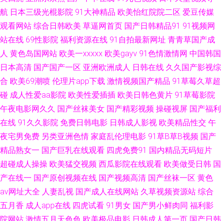
航
日本三级光棍影院
91大神精品
欧美怡红院院二区
爱豆传媒
美成人黄色网址 69视频 大香蕉八区 欧亚A片 91色情直播 国人第一福利品牌
观看网站
综合日韩欧美
草逼网首页
国产日韩精品91
91视频网
站在线
69性影院
福利资源在线
91自拍最新网址
青青草国产成
亚色91 91专区 老湿机九九 91麻豆精品国产 欧美色图77 91宅女天堂 久久九
人
黄色岛国网站
欧美一xxxxx
欧美gayv
91色情激情网
中国韩国
日本高清
国产国产一区
亚洲欧洲成人
日韩在线
久久国产影视综
九网站 亚洲五区无码 福利AV导航在线 日韩无码地址一地址二 91秀秀秀视频
合
欧美69潮喷
伦理片app下载
激情视频国产精品
91草莓久草超
碰
成人性爱aa影院
欧美性爱插插
欧美日韩色黄片
91草莓影院
久久精品九欧美 亚洲日韩欧美变态 av在线资源电影 男女押窉黄色影视 最新
午夜电影网久久
国产丝袜美女
国产精彩视频
操碰视屏
国产福利
AV四虎 午夜福利姬剧院 尤物亚洲不卡亚洲精品 福利av导航亚洲 亚洲97影院
在线
91久久影院
免费日韩电影
日韩成人影视
欧美精品性交
午
夜宅男免费
另类亚洲色情
家庭乱伦理电影
91草B草B视频
国产
91制作 久久伊人蜜桃 91高跟玉足 东京热导航大乱 人妖操妇幼 91网站入口
精品熟女一
国产巨乳在线观看
四虎免费91
国内精品无码短片
超碰成人操操
欧美猛交视频
西瓜影院在线观看
欧美做受日韩
国
桃色 久久0区 91n在线网页免费 成人午夜无码 天美视频mv免费 91唐伯虎 久
产在线一
国产原创视频在线
国产视频高清
国产丝袜一区
黄色
av网址大全
人妻乱视
国产成人在线网站
久草视频资源站
综合
久香网站 1024自拍网 超碰91成人 色拍拍最新网址 91无毛 老湿机69副利区
五月香
成人app在线
四虎试看
91男女
国产男小鲜肉同
福利影
院网站
激情五月天色色
欧美极品电影
日韩成人第一页
国产日韩
91Z网站 国产精品色婷婷 91系列在线观看免费 色天堂亚洲久久 91视频国产