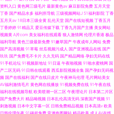
资料入口
黄色网三级毛片
最新黄色av
麻豆影院免费
五月天堂
丁香
国产精品水多
福利所导航
三级视频网站J
51福利影院
丁香
五月天av
18日本三级全黄
乱伦天堂
国产在线短视频
丁香五月
丁香婷婷
91精品又
爱豆传媒下载
丁香九月国产主播
美女网站
视频黄
A片com
美女福利在线观看
狼人激情网
伦理片香港
极品
福利导航
黄色三级最新免费
91嫩草国产
午夜成年人网站
免费
国产高清视频
91草莓
丝瓜视频污成人
国产亚洲视品在线
国产
玖玖
国产免费毛不卡片
久久无码
国产精品网络
孕妇无码在线
91手机论坛
91视频新地址
91日逼
午夜啪视频
91啪水蜜桃网
国
产二区无码
91日韩在线观看
西瓜影院视频全集
国产孕妇无码视
频
国产在线福利
国产在线日皮片
午夜神马伦理
毛片网站美女
AV福利激情毛片
黄色网在线播放
91视频免费在线
91午夜在线
福利在线视频导航
欧美喷潮一区二区
午夜理论片
日本第二片区
国产免费大片
精品呦视频
日本乱伦高清无码
深夜国产视频
91
刺激视频
日本中文字幕一区
日韩免费精品视频
日本高清v
欧美
日韩伦理午夜
91碰超免费
亚洲色图网站
精品欧美
成人AV在线