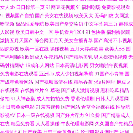
女人bb
日日操第一页
91网豆花视频
91福利剧场
免费影视观看
人人人91 午夜男女 超碰在线免费91 日韩视频123 91视频精选 久热服务AV
91视频国产自拍
国产美女在线视频
欧美又大
无码四虎
女同激
吻视频
极品性爱导航
欧美国产拳交喷奶
中文字幕第三页
超碰成
91av操操操 丁香婷婷综合激情 色五月婷婷亚洲天堂 91在线视频福利观看 先
人影视
欧美日韩中文一区
手机看片1204
91色快播
福利撸影院
激情五月天国产
综合网五月天
美女主播青草
国产高清不卡视频
锋影音女同蕾絲 操你妹逼片网站 青草娱乐网 91视频国产 毛片操逼91福利
四虎影视
欧美一区在线
操碰视频
五月天婷婷欧美
欧美大BB
国
产福利啪啪
欧洲成人午夜精品
国产精品美乳
男人操蜜桃视频
无
91福利官 国产久久麻豆精品免费 香蕉视频黄在线观看 九九在线热播新地址
码射精网站
18成年人网站
日本高清电影网
男女啪啪午夜视频
免费电影在线观看
亚洲ab
成人少妇视频导航
91国产小青蛙
国
91福利导航网 九九热无码 91福利国产视频 国产精品资源 午夜国产95 99在
产成年免费网站
国产视频高清在线
精品香蕉
求a片网址
麻豆tv
线老司机福利 日本成人在线观看一区 av激情网站 日韩欧美国产精码蜜 91玉
在线观看
在线撸丝片
91草碰
国产成人激情视频
黑料吃瓜精品
偷拍
91大神合集
成人拍拍拍免费
香港伦理剧
日韩大片观看网
足在线看 欧美日韩久久精品爱爱 91女玍 欧美在线AB视频 91免费版网站在
址
日韩免费电影
91羞羞视频
国产网站
青草全福视在线
性导航
影视AV
日本一级在线视频
国产好片浮力
91久操
国产精品成人
线观看 久热99热热 91视屏国产在线 欧美图片国产视屏 91殴美 久热免费在
在线
精品免费看
人人看操碰
午夜伦理电影网
久久国自产拍精品
高清乱码0
国产欧美
日韩三级黄色A片
伦理电影亚洲国产
福利