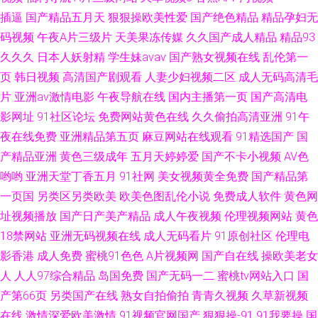
插逼
国产精品五月天
狠狠操欧美性爱
国产绝色精品
精品孕妇无
码视频
午夜A片三级片
天美果冻传媒
久久国产成人精品
精品93
久久久
日本人妖射精
学生妹avav
国产熟女视频在线
乱伦第一
页
韩日视频
高清国产剧观看
人妻少妇视频二区
成人无码高清毛
片
亚洲av激情电影
午夜导航在线
国内主播第一页
国产高清电
影网址
91社区论坛
免费网站黄色在线
久久偷拍高清亚洲
91午
夜在线免费
亚洲精品第五页
麻豆网站在线观看
91精选国产
国
产精品亚洲
黄色三级成年
五月天婷婷爱
国产不卡小视频
AV色
哟哟
亚洲天堂丁香五月
91社网
美女视频黄全免费
国产精品第
一页国
另类区另类欧美
欧美色图乱伦小说
免费成人软件
黄色网
址视频播放
国产日产美产精品
成人午夜视频
伦理视频网站
黄色
18禁网站
亚洲无码视频在线
成人无码看片
91原创社区
伦理电
影香港
成人免费
蜜桃91色色
A片视频网
国产自在线
操欧美老女
人
人人97综合精品
岛国免费
国产无码一二
蜜桃tv网站入口
国
产第66页
另类国产在线
熟女自拍偷拍
青青久视频
久草新视频
在线
激情深爱欧美激情
91视频官网国产
狠狠操-91
91我要操
国