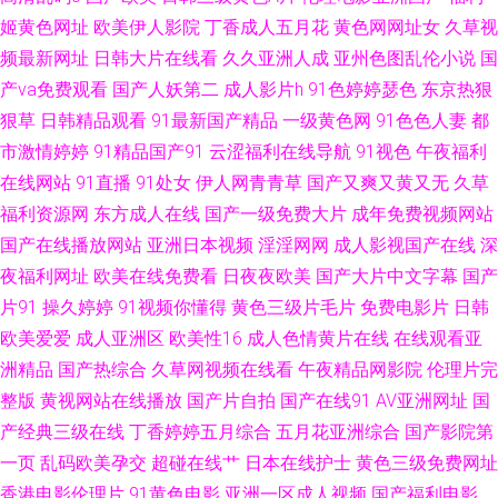
线 91传媒在线观收看 国产群pAV视频 在线伊人9 国产AV资源站 午夜神马福
姬黄色网址
欧美伊人影院
丁香成人五月花
黄色网网址女
久草视
频最新网址
日韩大片在线看
久久亚洲人成
亚州色图乱伦小说
国
利社 国产欧美成人精品综合 91www看黄色软件 国产欧美综合系列在线 影音
产va免费观看
国产人妖第二
成人影片h
91色婷婷瑟色
东京热狠
先锋色色网 91次源 91情趣电影 欧美人SSS在线 91社国产剧情 日韩色情妈妈
狠草
日韩精品观看
91最新国产精品
一级黄色网
91色色人妻
都
市激情婷婷
91精品国产91
云涩福利在线导航
91视色
午夜福利
超碰潮人人操 熟女91九色 www我色色 色色美女天堂網站 成人网在线 天美
在线网站
91直播
91处女
伊人网青青草
国产又爽又黄又无
久草
福利资源网
东方成人在线
国产一级免费大片
成年免费视频网站
mv限免在线 成人网在线 四虎性交影院 国产区精品学生妹 中文欧美日韩在线
国产在线播放网站
亚洲日本视频
淫淫网网
成人影视国产在线
深
夜福利网址
欧美在线免费看
日夜夜欧美
国产大片中文字幕
国产
精品国产乱 91传媒网站视频 九1免费网页观看 91se国产视频 国产精品夜夜
片91
操久婷婷
91视频你懂得
黄色三级片毛片
免费电影片
日韩
嗨 亚洲午夜久久 久草国内 91巨炮永久 久久福利一二区 91九色蝌蚪中文 久
欧美爱爱
成人亚洲区
欧美性16
成人色情黄片在线
在线观看亚
洲精品
国产热综合
久草网视频在线看
午夜精品网影院
伦理片完
久艹伊人 91花探 九九综合 91成人处女 国内操B视频 51自拍视频网 国产久
整版
黄视网站在线播放
国产片自拍
国产在线91
AV亚洲网址
国
产经典三级在线
丁香婷婷五月综合
五月花亚洲综合
国产影院第
艹精品 91网站在线看 91黄色看片 91色美白乳 国产婷婷视频91页 91视频精
一页
乱码欧美孕交
超碰在线艹
日本在线护士
黄色三级免费网址
香港电影伦理片
91黄色电影
亚洲一区成人视频
国产福利电影