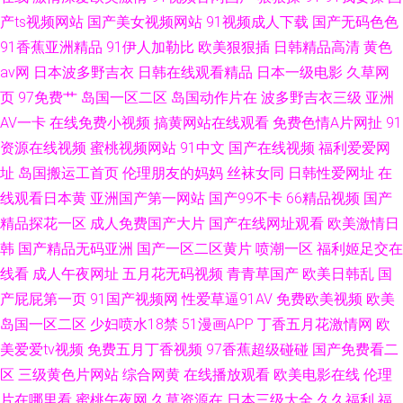
产ts视频网站
国产美女视频网站
91视频成人下载
国产无码色色
91香蕉亚洲精品
91伊人加勒比
欧美狠狠插
日韩精品高清
黄色
av网
日本波多野吉衣
日韩在线观看精品
日本一级电影
久草网
页
97免费艹
岛国一区二区
岛国动作片在
波多野吉衣三级
亚洲
AV一卡
在线免费小视频
搞黄网站在线观看
免费色情A片网扯
91
资源在线视频
蜜桃视频网站
91中文
国产在线视频
福利爱爱网
址
岛国搬运工首页
伦理朋友的妈妈
丝袜女同
日韩性爱网址
在
线观看日本黄
亚洲国产第一网站
国产99不卡
66精品视频
国产
精品探花一区
成人免费国产大片
国产在线网址观看
欧美激情日
韩
国产精品无码亚洲
国产一区二区黄片
喷潮一区
福利姬足交在
线看
成人午夜网址
五月花无码视频
青青草国产
欧美日韩乱
国
产屁屁第一页
91国产视频网
性爱草逼91AV
免费欧美视频
欧美
岛国一区二区
少妇喷水18禁
51漫画APP
丁香五月花激情网
欧
美爱爱tv视频
免费五月丁香视频
97香蕉超级碰碰
国产免费看二
区
三级黄色片网站
综合网黄
在线播放观看
欧美电影在线
伦理
片在哪里看
蜜桃午夜网
久草资源在
日本三级大全
久久福利
福